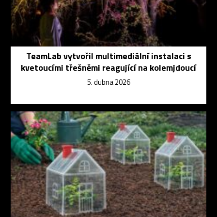
TeamLab vytvořil multimediální instalaci s
kvetoucími třešněmi reagující na kolemjdoucí
5. dubna 2026