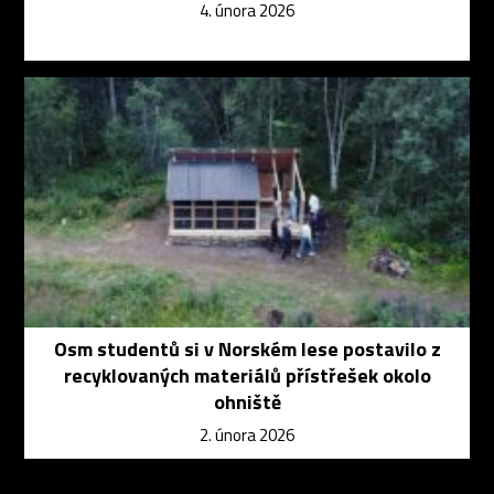
4. února 2026
Osm studentů si v Norském lese postavilo z
recyklovaných materiálů přístřešek okolo
ohniště
2. února 2026