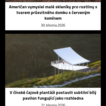
Američan vymyslel malé skleníky pro rostliny s
tvarem průsvitného domku s červeným
komínem
30. března 2026
V čínské čajové plantáži postavili subtilní bílý
pavilon fungující jako rozhledna
27. března 2026