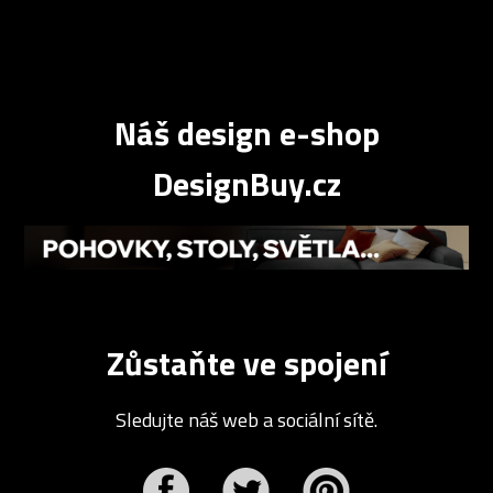
Náš design e-shop
DesignBuy.cz
Zůstaňte ve spojení
Sledujte náš web a sociální sítě.
r
Pinterest