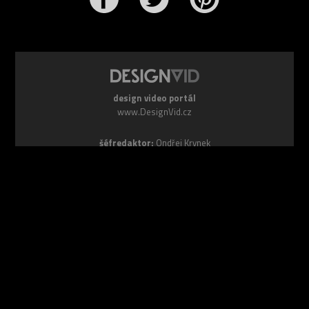
design video portál
www.DesignVid.cz
šéfredaktor:
Ondřej Krynek
e-mail:
play@DesignVid.cz
RSS kanál:
www.DesignVid.cz/feed
počet příspěvků:
6118 videí
rekord návštěvnosti:
7958 diváků/den
©
DesignCorporation s.r.o.
― Všechna práva vyhrazena ― Další
publikace bez souhlasu zakázána ― 2011–2026
webdesign & správa