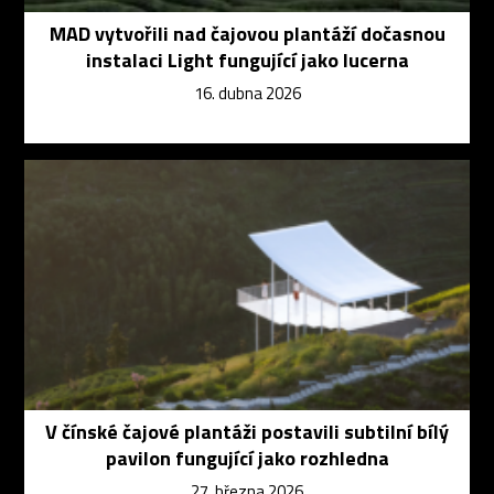
MAD vytvořili nad čajovou plantáží dočasnou
instalaci Light fungující jako lucerna
16. dubna 2026
V čínské čajové plantáži postavili subtilní bílý
pavilon fungující jako rozhledna
27. března 2026