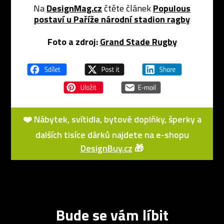
Na
DesignMag.cz
čtěte článek
Populous
postaví u Paříže národní stadion ragby
Foto a zdroj:
Grand Stade Rugby
❤️ Nábytek, svítidla, bytové doplňky, šperky a
dalších tisíce dárků najdete na e-shopu
DesignBuy.cz
🎁
Bude se vám líbit