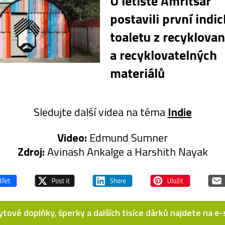
U letiště Amritsar
postavili první indi
toaletu z recyklova
a recyklovatelných
materiálů
Sledujte další videa na téma
Indie
Video:
Edmund Sumner
Zdroj:
Avinash Ankalge a Harshith Nayak
bytové doplňky, šperky a dalších tisíce dárků najdete na 