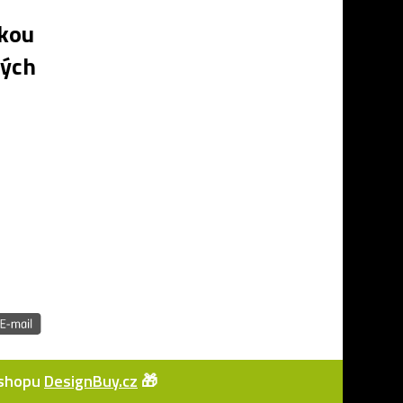
ckou
ných
e-shopu
DesignBuy.cz
🎁