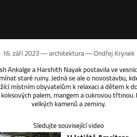
16. září 2023 ― architektura ―
Ondřej Krynek
ash Ankalge a Harshith Nayak postavila ve vesni
mínat staré ruiny. Jedná se ale o novostavbu, kd
oužící místním obyvatelům k relaxaci a dětem k
 koksových palem, mangem a cukrovou třtinou. P
velkých kamenů a zeminy.
Sledujte související video