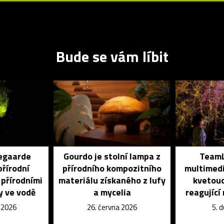
Bude se vám líbit
egaarde
Gourdo je stolní lampa z
TeamL
přírodní
přírodního kompozitního
multimedi
 přírodními
materiálu získaného z lufy
kvetouc
y ve vodě
a mycelia
reagující
e 2026
26. června 2026
5. 