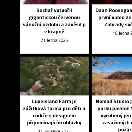
Sochař vytvořil
Daan Roosegaa
gigantickou červenou
první video ze
vánoční ozdobu a zavěsil ji
Zahrady sv
v krajině
16. ledna 
21. ledna 2026
LuxeIsland Farm je
Nomad Studio p
zážitková farma pro děti a
parku pavilon
rodiče s designem
vyrobený jen
připomínajícím oblázky
zasažených 
požár
11. prosince 2025