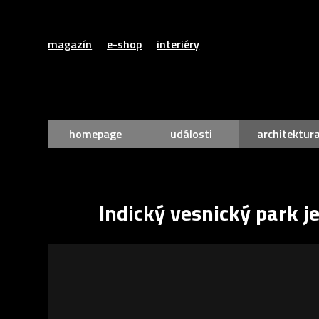
magazín
e-shop
interiéry
homepage
události
architektur
Indický vesnický park je