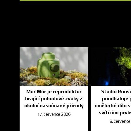
Mur Mur je reproduktor
Studio Roos
hrající pohodové zvuky z
poodhaluje 
okolní nasnímané přírody
umělecké dílo s
svítícími prvk
17. července 2026
8. červenc