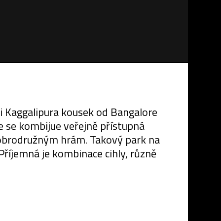
ci Kaggalipura kousek od Bangalore
e se kombijue veřejně přístupná
 dobrodružným hrám. Takový park na
říjemná je kombinace cihly, různě