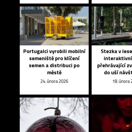
Portugalci vyrobili mobilní
Stezka v les
semeniště pro klíčení
interaktivn
semen a distribuci po
přehrávající zv
městě
do uší návš
24. února 2026
18. února