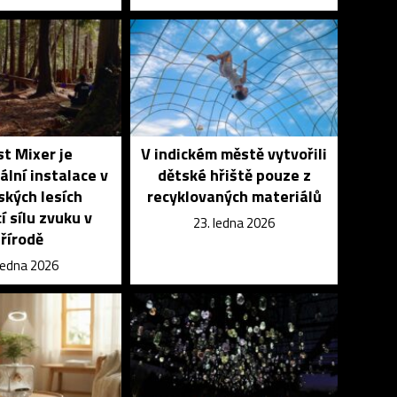
t Mixer je
V indickém městě vytvořili
lní instalace v
dětské hřiště pouze z
kých lesích
recyklovaných materiálů
í sílu zvuku v
23. ledna 2026
řírodě
 ledna 2026