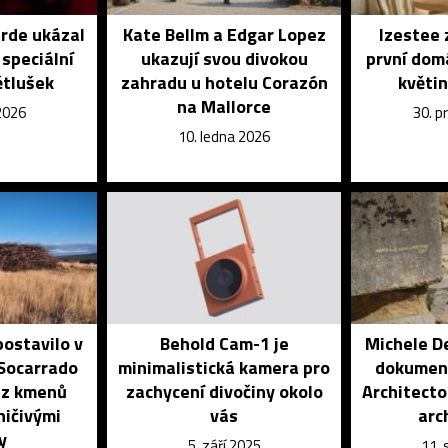
rde ukázal
Kate Bellm a Edgar Lopez
Izestee 
 speciální
ukazují svou divokou
první dom
ětlušek
zahradu u hotelu Corazón
květin
na Mallorce
2026
30. p
10. ledna 2026
ostavilo v
Behold Cam-1 je
Michele De
 Socarrado
minimalistická kamera pro
dokumen
 z kmenů
zachycení divočiny okolo
Architecto
ničivými
vás
arc
y
5. září 2025
11.