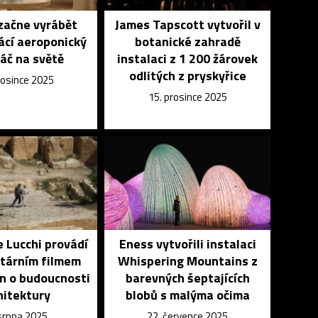
začne vyrábět
James Tapscott vytvořil v
ácí aeroponický
botanické zahradě
áč na světě
instalaci z 1 200 žárovek
odlitých z pryskyřice
rosince 2025
15. prosince 2025
 Lucchi provádí
Eness vytvořili instalaci
tárním filmem
Whispering Mountains z
n o budoucnosti
barevných šeptajících
hitektury
blobů s malýma očima
 srpna 2025
22. července 2025