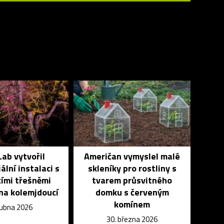
ab vytvořil
Američan vymyslel malé
ální instalaci s
skleníky pro rostliny s
ími třešněmi
tvarem průsvitného
 na kolemjdoucí
domku s červeným
komínem
dubna 2026
30. března 2026