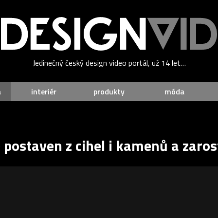
Jedinečný český design video portál, už 14 let…
a
interiér
produkty
móda
 postaven z cihel i kamenů a zaros