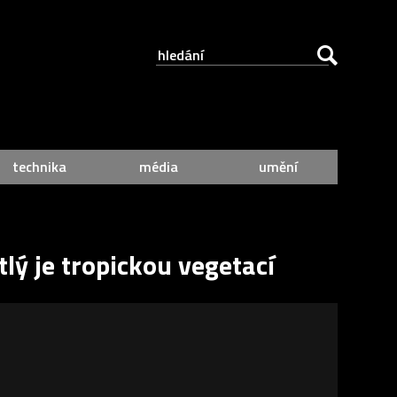
technika
média
umění
tlý je tropickou vegetací