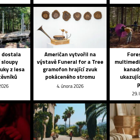
e dostala
Američan vytvořil na
Fores
í sloupy
výstavě Funeral for a Tree
multimediá
uky z lesa
gramofon hrající zvuk
kanads
těvníků
pokáceného stromu
ukazujíc
p
 2026
4. února 2026
29.