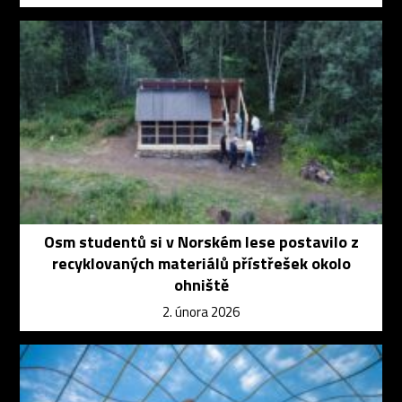
Osm studentů si v Norském lese postavilo z
recyklovaných materiálů přístřešek okolo
ohniště
2. února 2026