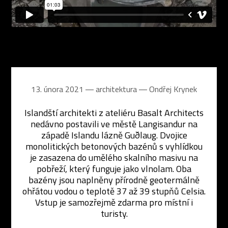
13. února 2021 ― architektura ―
Ondřej Krynek
Islandští architekti z ateliéru Basalt Architects
nedávno postavili ve městě Langisandur na
západě Islandu lázně Guðlaug. Dvojice
monolitických betonových bazénů s vyhlídkou
je zasazena do umělého skalního masivu na
pobřeží, který funguje jako vlnolam. Oba
bazény jsou naplněny přírodně geotermálně
ohřátou vodou o teplotě 37 až 39 stupňů Celsia.
Vstup je samozřejmě zdarma pro místní i
turisty.