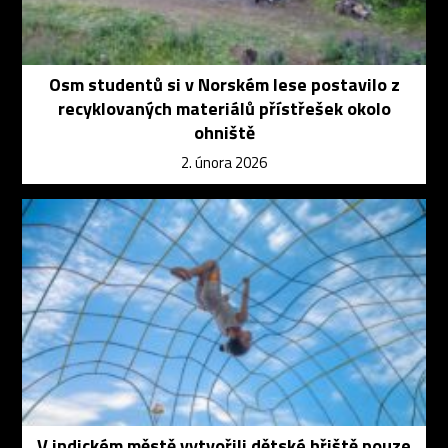
Osm studentů si v Norském lese postavilo z
recyklovaných materiálů přístřešek okolo
ohniště
2. února 2026
V indickém městě vytvořili dětské hřiště pouze