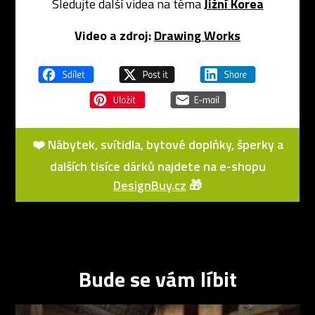
Sledujte další videa na téma
Jižní Korea
Video a zdroj:
Drawing Works
❤️ Nábytek, svítidla, bytové doplňky, šperky a
dalších tisíce dárků najdete na e-shopu
DesignBuy.cz
🎁
Bude se vám líbit