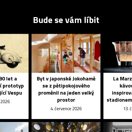
Bude se vám líbit
80 let a
Byt v japonské Jokohamě
La Marz
í prototyp
se z pětipokojového
kávo
jící Vespu
proměnil na jeden velký
inspiro
prostor
stadionem
e 2026
4. července 2026
13. 