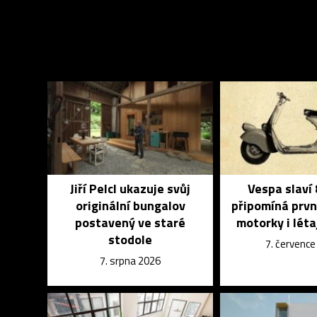
Jiří Pelcl ukazuje svůj
Vespa slaví 
originální bungalov
připomíná prvn
postavený ve staré
motorky i léta
stodole
7. červenc
7. srpna 2026