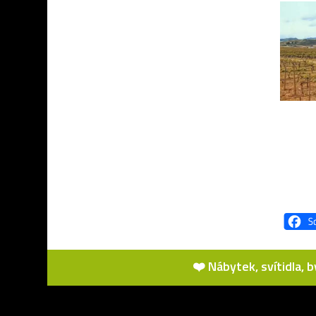
❤️ Nábytek, svítidla, 