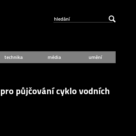
technika
média
umění
 pro půjčování cyklo vodních