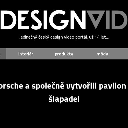
Jedinečný český design video portál, už 14 let…
a
interiér
produkty
móda
orsche a společně vytvořili pavilon
šlapadel