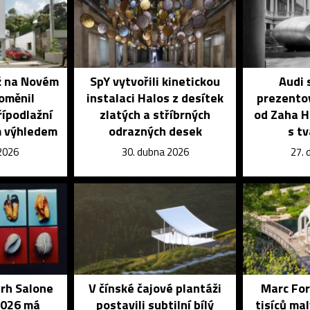
áž na Novém
SpY vytvořili kinetickou
Audi 
oměnil
instalaci Halos z desítek
prezento
řípodlažní
zlatých a stříbrných
od Zaha H
m výhledem
odrazných desek
s t
 2026
30. dubna 2026
27. 
trh Salone
V čínské čajové plantáži
Marc For
2026 má
postavili subtilní bílý
tisíců ma