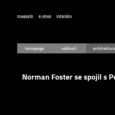
magazín
e-shop
interiéry
homepage
události
architektur
Norman Foster se spojil s P