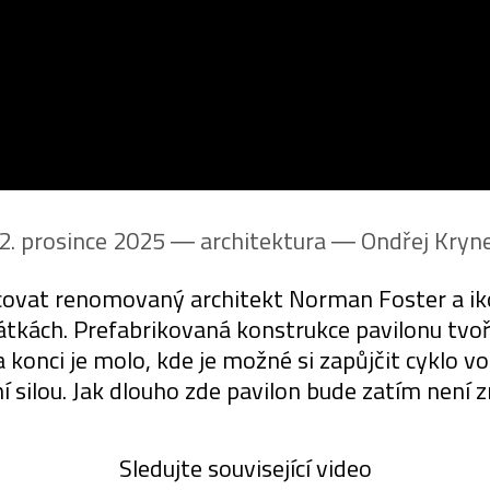
2. prosince 2025 ― architektura ―
Ondřej Kryn
acovat renomovaný architekt Norman Foster a ik
átkách. Prefabrikovaná konstrukce pavilonu tvo
 konci je molo, kde je možné si zapůjčit cyklo v
ní silou. Jak dlouho zde pavilon bude zatím není 
Sledujte související video