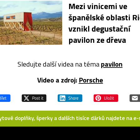
Mezi vinicemi ve
španělské oblasti Ri
vznikl degustační
pavilon ze dřeva
Sledujte další videa na téma
pavilon
Video a zdroj:
Porsche
bytové doplňky, šperky a dalších tisíce dárků najdete na 