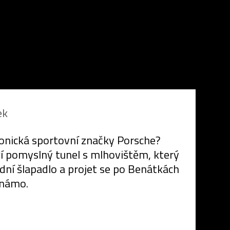
ek
onická sportovní značky Porsche?
ří pomyslný tunel s mlhovištěm, který
odní šlapadlo a projet se po Benátkách
známo.