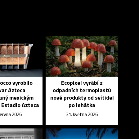
occo vyrobilo
Ecopixel vyrábí z
var Azteca
odpadních termoplastů
vaný mexickým
nové produkty od svítidel
 Estadio Azteca
po lehátka
června 2026
31. května 2026