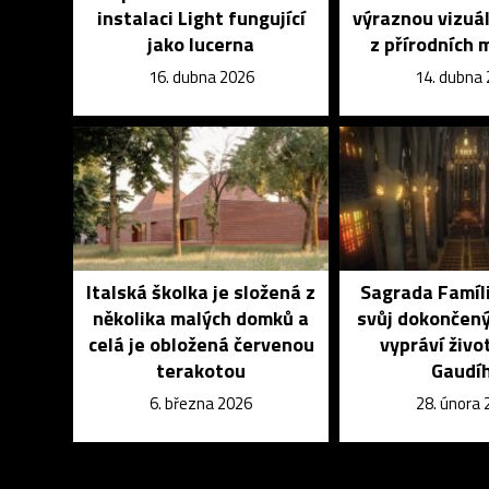
instalaci Light fungující
výraznou vizuál
jako lucerna
z přírodních 
16. dubna 2026
14. dubna
Italská školka je složená z
Sagrada Famíl
několika malých domků a
svůj dokončený
celá je obložená červenou
vypráví živo
terakotou
Gaudí
6. března 2026
28. února