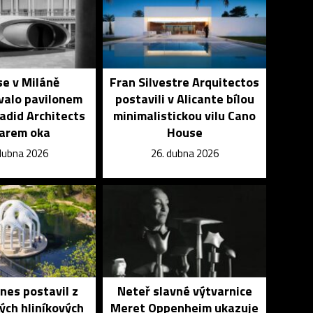
se v Miláně
Fran Silvestre Arquitectos
valo pavilonem
postavili v Alicante bílou
adid Architects
minimalistickou vilu Cano
varem oka
House
dubna 2026
26. dubna 2026
nes postavil z
Neteř slavné výtvarnice
lých hliníkových
Meret Oppenheim ukazuje