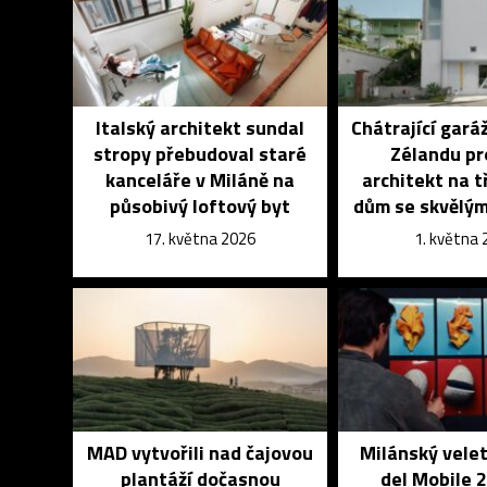
Italský architekt sundal
Chátrající gar
stropy přebudoval staré
Zélandu pr
kanceláře v Miláně na
architekt na t
působivý loftový byt
dům se skvělý
17. května 2026
1. května
MAD vytvořili nad čajovou
Milánský vele
plantáží dočasnou
del Mobile 