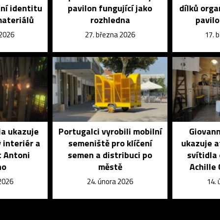
ní identitu
pavilon fungující jako
dílků orga
materiálů
rozhledna
pavilo
 2026
27. března 2026
17. 
ia ukazuje
Portugalci vyrobili mobilní
Giovann
 interiér a
semeniště pro klíčení
ukazuje at
t Antoni
semen a distribuci po
svítidla
ho
městě
Achille
 2026
24. února 2026
14.