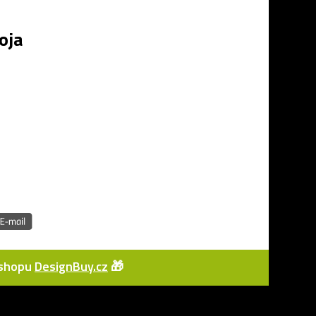
oja
e-shopu
DesignBuy.cz
🎁