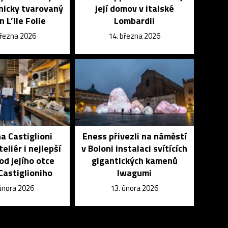
nicky tvarovaný
její domov v italské
n L’Ile Folie
Lombardii
března 2026
14. března 2026
a Castiglioni
Eness přivezli na náměstí
eliér i nejlepší
v Boloni instalaci svítících
 od jejího otce
gigantických kamenů
 Castiglioniho
Iwagumi
 února 2026
13. února 2026