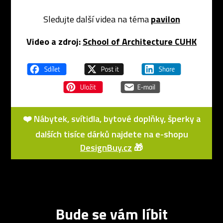
Sledujte další videa na téma
pavilon
Video a zdroj:
School of Architecture CUHK
❤️ Nábytek, svítidla, bytové doplňky, šperky a
dalších tisíce dárků najdete na e-shopu
DesignBuy.cz
🎁
Bude se vám líbit