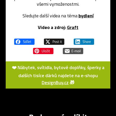
všemi vymoženostmi.
Sledujte další videa na téma
bydlení
Video a zdroj:
Graft
❤️ Nábytek, svítidla, bytové doplňky, šperky a
dalších tisíce dárků najdete na e-shopu
DesignBuy.cz
🎁