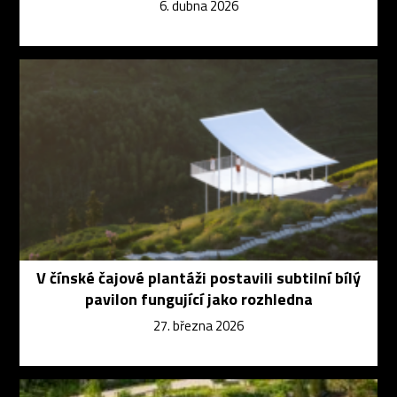
6. dubna 2026
V čínské čajové plantáži postavili subtilní bílý
pavilon fungující jako rozhledna
27. března 2026