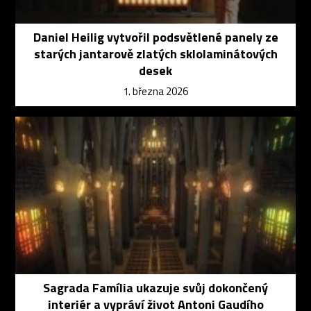
Daniel Heilig vytvořil podsvětlené panely ze
starých jantarově zlatých sklolaminátových
desek
1. března 2026
Sagrada Família ukazuje svůj dokončený
interiér a vypráví život Antoni Gaudího