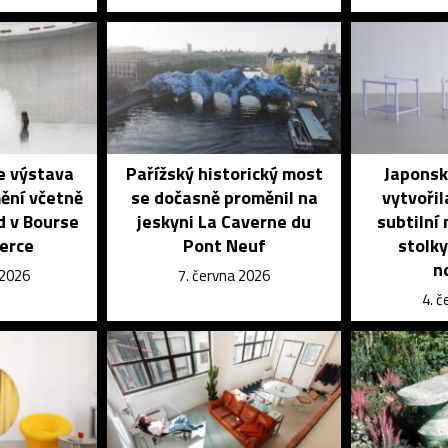
je výstava
Pařížský historický most
Japonsk
ění včetně
se dočasně proměnil na
vytvořil
d v Bourse
jeskyni La Caverne du
subtilní
erce
Pont Neuf
stolky
n
 2026
7. června 2026
4. 