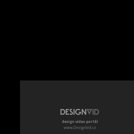
Facebook
Twitte
design video portál
www.DesignVid.cz