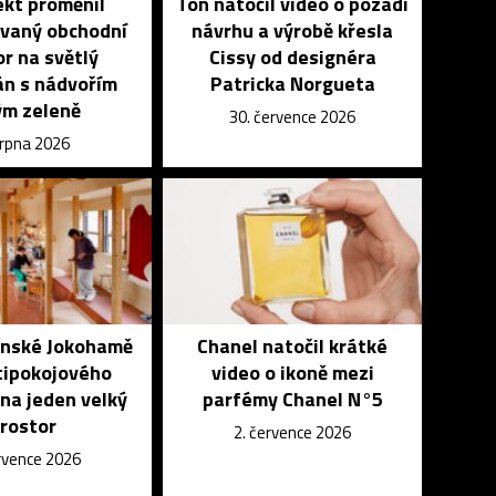
ekt proměnil
Ton natočil video o pozadí
vaný obchodní
návrhu a výrobě křesla
r na světlý
Cissy od designéra
n s nádvořím
Patricka Norgueta
ým zeleně
30. července 2026
srpna 2026
onské Jokohamě
Chanel natočil krátké
tipokojového
video o ikoně mezi
na jeden velký
parfémy Chanel N°5
rostor
2. července 2026
ervence 2026