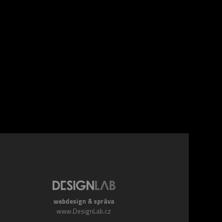
webdesign & správa
www.DesignLab.cz