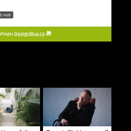
e-shopu
DesignBuy.cz
🎁