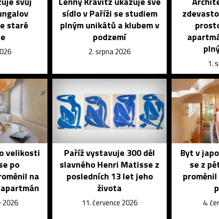
zuje svůj
Lenny Kravitz ukazuje své
Archit
bungalov
sídlo v Paříži se studiem
zdevasto
e staré
plným unikátů a klubem v
prosto
le
podzemí
apartmá
pln
2026
2. srpna 2026
1. 
o velikosti
Paříž vystavuje 300 děl
Byt v jap
se po
slavného Henri Matisse z
se z pě
roměnil na
posledních 13 let jeho
proměnil 
ý apartmán
života
p
e 2026
11. července 2026
4. č