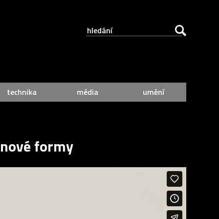
technika
média
umění
tonové formy