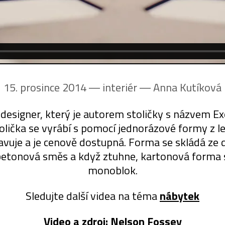
15. prosince 2014 ― interiér ―
Anna Kutíková
designer, který je autorem stoličky s názvem Exo
lička se vyrábí s pomocí jednorázové formy z l
uje a je cenově dostupná. Forma se skládá ze dv
 betonová směs a když ztuhne, kartonová forma s
monoblok.
Sledujte další videa na téma
nábytek
Video a zdroj:
Nelson Fossey