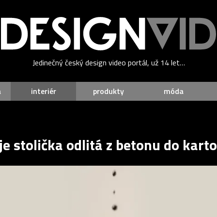
Jedinečný český design video portál, už 14 let…
a
interiér
produkty
móda
e stolička odlitá z betonu do kar