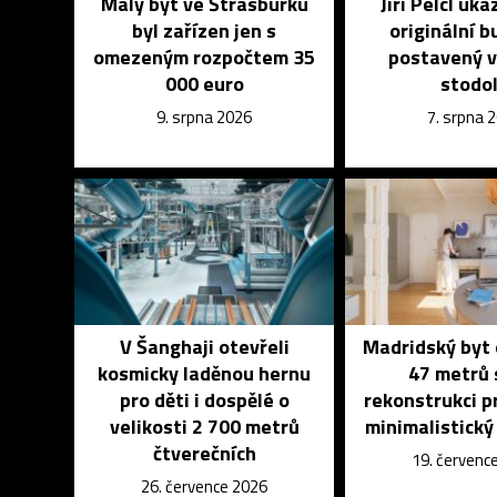
Malý byt ve Štrasburku
Jiří Pelcl uka
byl zařízen jen s
originální 
omezeným rozpočtem 35
postavený v
000 euro
stodo
9. srpna 2026
7. srpna 
V Šanghaji otevřeli
Madridský byt 
kosmicky laděnou hernu
47 metrů 
pro děti i dospělé o
rekonstrukci p
velikosti 2 700 metrů
minimalistick
čtverečních
19. červenc
26. července 2026