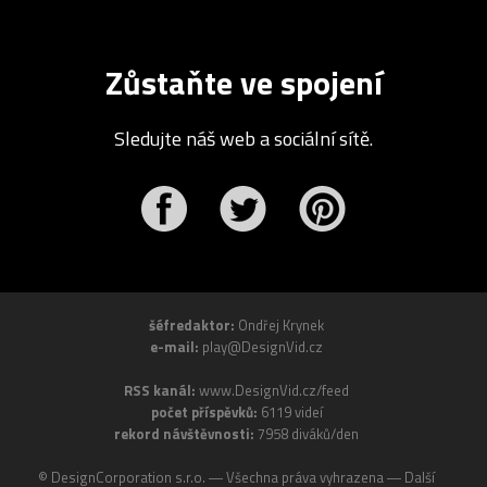
Zůstaňte ve spojení
Sledujte náš web a sociální sítě.
r
Pinterest
šéfredaktor:
Ondřej Krynek
e-mail:
play@DesignVid.cz
RSS kanál:
www.DesignVid.cz/feed
počet příspěvků:
6119 videí
rekord návštěvnosti:
7958 diváků/den
©
DesignCorporation s.r.o.
― Všechna práva vyhrazena ― Další