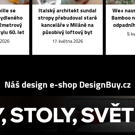
ille se
Italský architekt sundal
We+ navrh
bydleného
stropy přebudoval staré
Bamboo n
32metrový
kanceláře v Miláně na
odpadníh
ylu 60. let
působivý loftový byt
9. 
 2026
17. května 2026
Náš design e-shop DesignBuy.cz