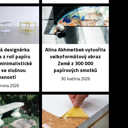
á designérka
Alina Akhmetbek vytvořila
a z rolí papíru
velkoformátový obraz
 minimalistické
Země z 300 000
 se slušnou
papírových smotků
osností
30. května 2026
června 2026