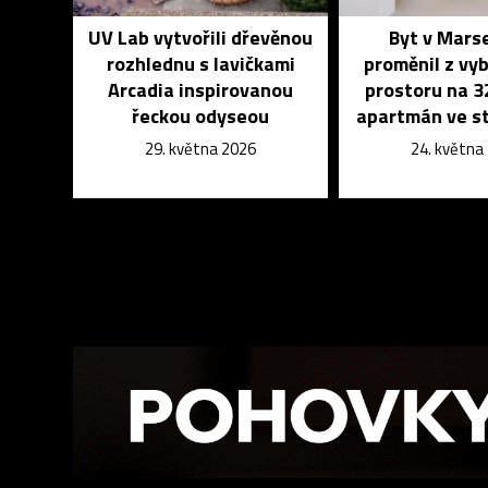
UV Lab vytvořili dřevěnou
Byt v Marse
rozhlednu s lavičkami
proměnil z vy
Arcadia inspirovanou
prostoru na 
řeckou odyseou
apartmán ve st
29. května 2026
24. května