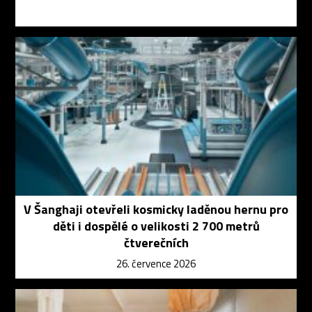
V Šanghaji otevřeli kosmicky laděnou hernu pro
děti i dospělé o velikosti 2 700 metrů
čtverečních
26. července 2026