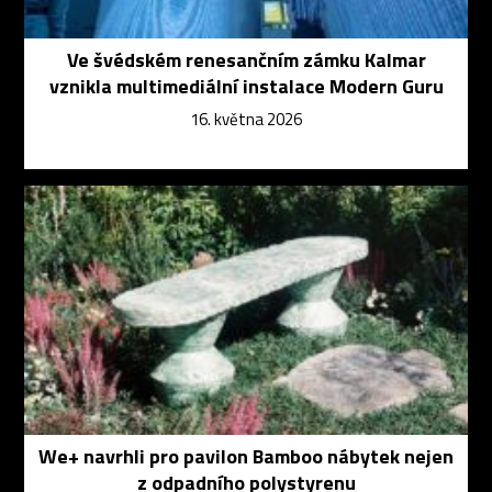
Ve švédském renesančním zámku Kalmar
vznikla multimediální instalace Modern Guru
16. května 2026
We+ navrhli pro pavilon Bamboo nábytek nejen
z odpadního polystyrenu