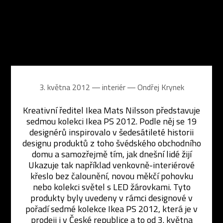
3. května 2012 ― interiér ―
Ondřej Krynek
Kreativní ředitel Ikea Mats Nilsson představuje
sedmou kolekci Ikea PS 2012. Podle něj se 19
designérů inspirovalo v šedesátileté historii
designu produktů z toho švédského obchodního
domu a samozřejmě tím, jak dnešní lidé žijí
Ukazuje tak například venkovně-interiérové
křeslo bez čalounění, novou měkčí pohovku
nebo kolekci světel s LED žárovkami. Tyto
produkty byly uvedeny v rámci designové v
pořadí sedmé kolekce Ikea PS 2012, která je v
prodeji i v České republice a to od 3. května