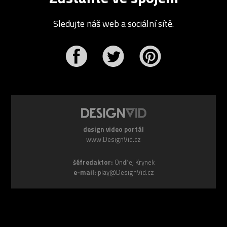
Sledujte náš web a sociální sítě.
r
Pinterest
design video portál
www.DesignVid.cz
šéfredaktor:
Ondřej Krynek
e-mail:
play@DesignVid.cz
RSS kanál:
www.DesignVid.cz/feed
počet příspěvků:
6118 videí
rekord návštěvnosti:
7958 diváků/den