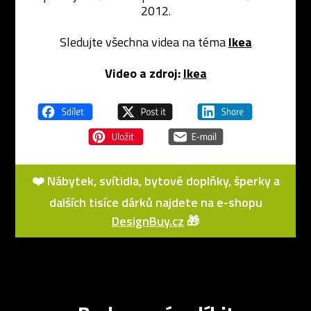
2012.
Sledujte všechna videa na téma
Ikea
Video a zdroj:
Ikea
❤️ Nábytek, svítidla, bytové doplňky, šperky a
dalších tisíce dárků najdete na e-shopu
DesignBuy.cz
🎁