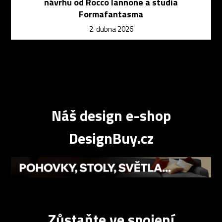
návrhu od Rocco Iannone a studia
Formafantasma
2. dubna 2026
Náš design e-shop
DesignBuy.cz
Zůstaňte ve spojení