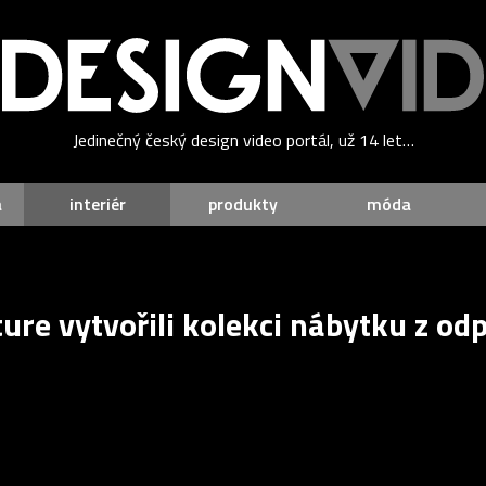
Jedinečný český design video portál, už 14 let…
a
interiér
produkty
móda
ure vytvořili kolekci nábytku z od