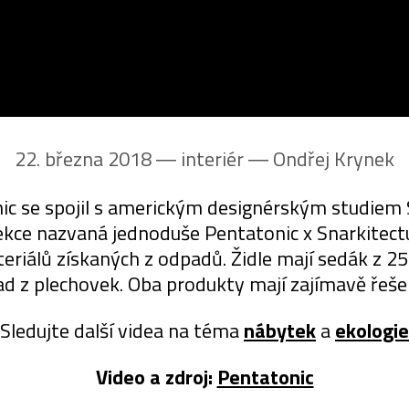
22. března 2018 ― interiér ―
Ondřej Krynek
 se spojil s americkým designérským studiem Sn
kce nazvaná jednoduše Pentatonic x Snarkitectu
riálů získaných z odpadů. Židle mají sedák z 25 
d z plechovek. Oba produkty mají zajímavě řešený
Sledujte další videa na téma
nábytek
a
ekologie
Video a zdroj:
Pentatonic