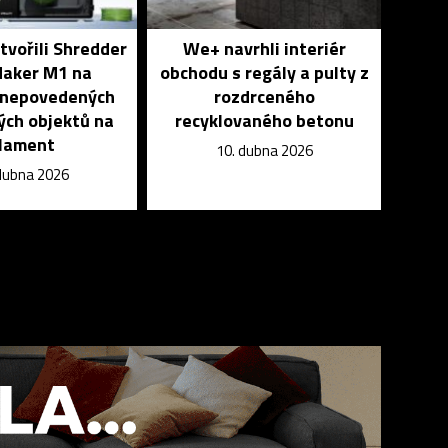
ytvořili Shredder
We+ navrhli interiér
Maker M1 na
obchodu s regály a pulty z
 nepovedených
rozdrceného
ých objektů na
recyklovaného betonu
ilament
10. dubna 2026
dubna 2026