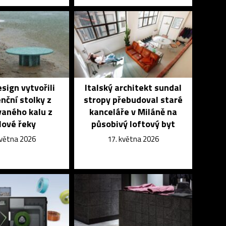
sign vytvořili
Italský architekt sundal
nční stolky z
stropy přebudoval staré
vaného kalu z
kanceláře v Miláně na
lové řeky
působivý loftový byt
května 2026
17. května 2026