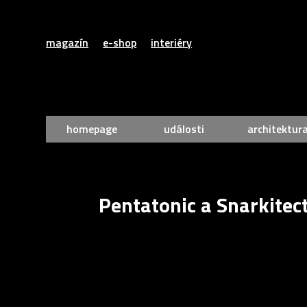
magazín
e-shop
interiéry
homepage
události
architektur
Pentatonic a Snarkitect