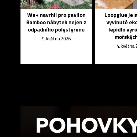
We+ navrhli pro pavilon
Loopglue je 
Bamboo nábytek nejen z
vyvinuté ek
odpadního polystyrenu
lepidlo vyr
mořských
9. května 2026
4. května