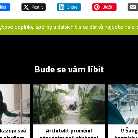
bytové doplňky, šperky a dalších tisíce dárků najdete na 
Bude se vám líbit
ukazuje své
Architekt proměnil
V Šang
se studiem
zdevastovaný obchodní
kosmicky