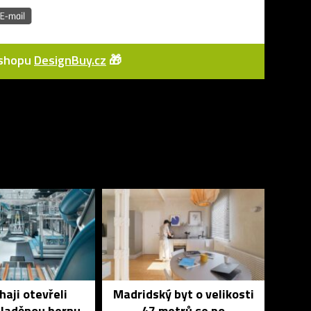
e-shopu
DesignBuy.cz
🎁
haji otevřeli
Madridský byt o velikosti
 laděnou hernu
47 metrů se po