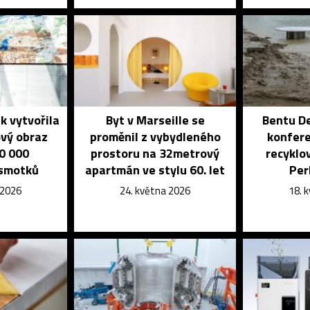
k vytvořila
Byt v Marseille se
Bentu De
vý obraz
proměnil z vybydleného
konfere
0 000
prostoru na 32metrový
recyklo
 smotků
apartmán ve stylu 60. let
Per
 2026
24. května 2026
18. 