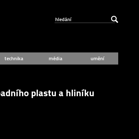
technika
média
umění
padního plastu a hliníku