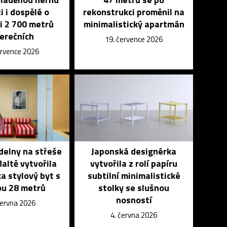
i i dospělé o
rekonstrukci proměnil na
i 2 700 metrů
minimalistický apartmán
erečních
19. července 2026
ervence 2026
delny na střeše
Japonská designérka
altě vytvořila
vytvořila z rolí papíru
a stylový byt s
subtilní minimalistické
ou 28 metrů
stolky se slušnou
nosností
června 2026
4. června 2026