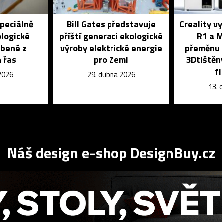
speciálně
Bill Gates představuje
Creality v
ologické
příští generaci ekologické
R1 a 
obené z
výroby elektrické energie
přeměnu
 řas
pro Zemi
3Dtištěn
f
 2026
29. dubna 2026
13. 
Náš design e-shop DesignBuy.cz