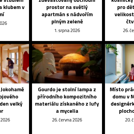
a klubem v
prostor na světlý
pro dět
mí
apartmán s nádvořím
velikost
plným zeleně
čtv
2026
1. srpna 2026
26. č
é Jokohamě
Gourdo je stolní lampa z
Místo prá
kojového
přírodního kompozitního
domu v M
eden velký
materiálu získaného z lufy
designérk
or
a mycelia
ploch
e 2026
26. června 2026
20. 