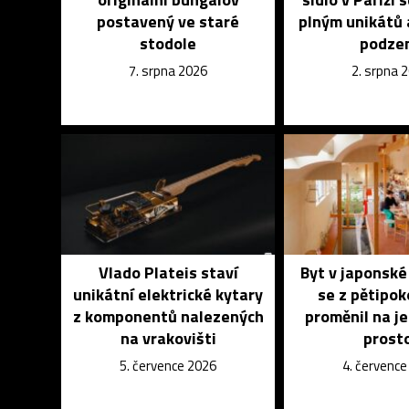
postavený ve staré
plným unikátů 
stodole
podze
7. srpna 2026
2. srpna 
Vlado Plateis staví
Byt v japonsk
unikátní elektrické kytary
se z pětipo
z komponentů nalezených
proměnil na j
na vrakovišti
prost
5. července 2026
4. červenc