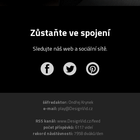
Zůstaňte ve spojení
Sledujte náš web a sociální sítě.
r
Pinterest
šéfredaktor:
Ondřej Krynek
e-mail:
play@DesignVid.cz
RSS kanál:
www.DesignVid.cz/feed
počet příspěvků:
6117 videí
rekord návštěvnosti:
7958 diváků/den