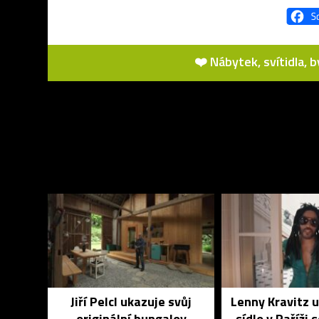
❤️ Nábytek, svítidla, 
Jiří Pelcl ukazuje svůj
Lenny Kravitz 
originální bungalov
sídlo v Paříži 