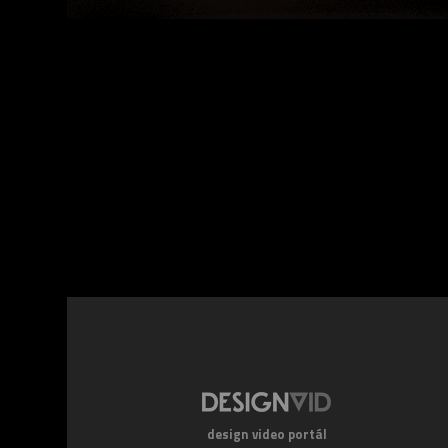
Facebook
Twitte
design video portál