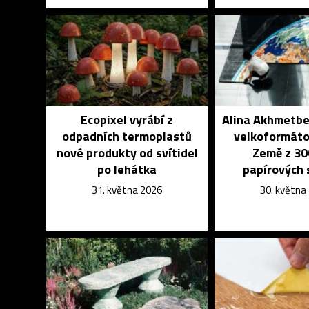
Ecopixel vyrábí z
Alina Akhmetbe
odpadních termoplastů
velkoformáto
nové produkty od svítidel
Země z 30
po lehátka
papírových
31. května 2026
30. května