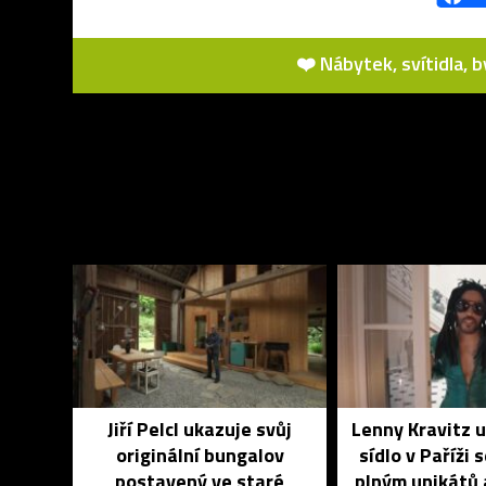
❤️ Nábytek, svítidla, 
Jiří Pelcl ukazuje svůj
Lenny Kravitz 
originální bungalov
sídlo v Paříži 
postavený ve staré
plným unikátů 