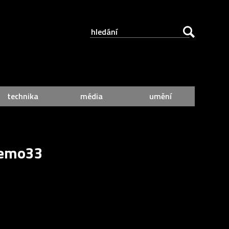
technika
média
umění
Nemo33