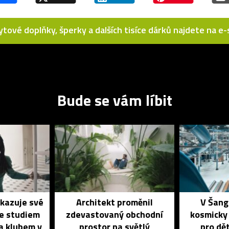
bytové doplňky, šperky a dalších tisíce dárků najdete na 
Bude se vám líbit
ukazuje své
Architekt proměnil
V Šang
se studiem
zdevastovaný obchodní
kosmicky
a klubem v
prostor na světlý
pro dět