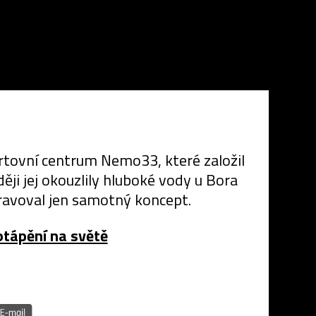
ortovní centrum Nemo33, které založil
ěji jej okouzlily hluboké vody u Bora
pravoval jen samotný koncept.
otápění na světě