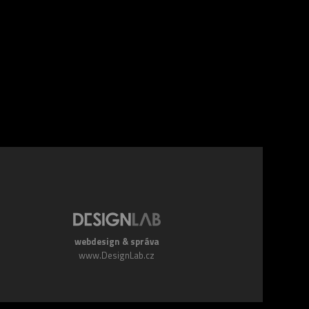
webdesign & správa
www.DesignLab.cz