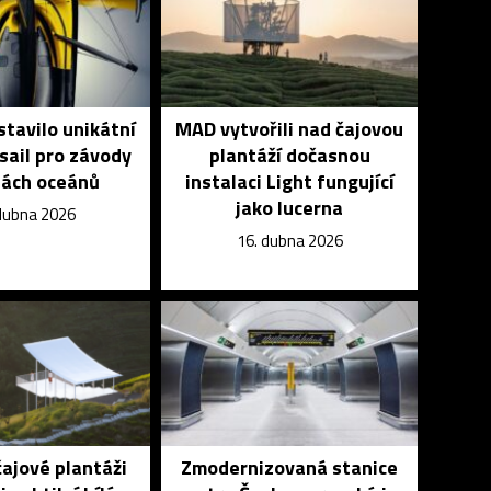
stavilo unikátní
MAD vytvořili nad čajovou
sail pro závody
plantáží dočasnou
dách oceánů
instalaci Light fungující
jako lucerna
dubna 2026
16. dubna 2026
čajové plantáži
Zmodernizovaná stanice