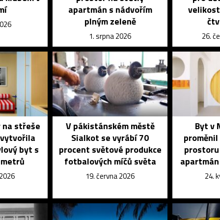
mí
apartmán s nádvořím
velikost
plným zeleně
čtv
2026
1. srpna 2026
26. č
 na střeše
V pákistánském městě
Byt v 
vytvořila
Sialkot se vyrábí 70
proměnil
lový byt s
procent světové produkce
prostoru
 metrů
fotbalových míčů světa
apartmán v
 2026
19. června 2026
24. 