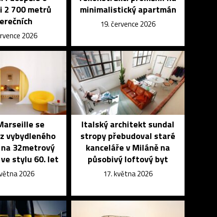
i 2 700 metrů
minimalistický apartmán
erečních
19. července 2026
ervence 2026
Marseille se
Italský architekt sundal
 z vybydleného
stropy přebudoval staré
 na 32metrový
kanceláře v Miláně na
e stylu 60. let
působivý loftový byt
května 2026
17. května 2026