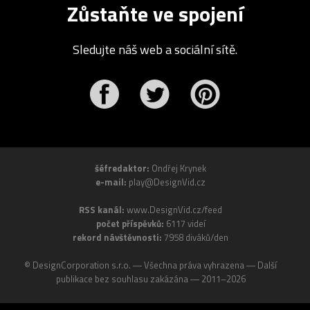
Zůstaňte ve spojení
Sledujte náš web a sociální sítě.
r
Pinterest
šéfredaktor:
Ondřej Krynek
e-mail:
play@DesignVid.cz
RSS kanál:
www.DesignVid.cz/feed
počet příspěvků:
6117 videí
rekord návštěvnosti:
7958 diváků/den
©
DesignCorporation s.r.o.
― Všechna práva vyhrazena ― Další
publikace bez souhlasu zakázána ― 2011–2026