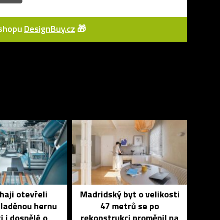
e-shopu
DesignBuy.cz
🎁
haji otevřeli
Madridský byt o velikosti
 laděnou hernu
47 metrů se po
i i dospělé o
rekonstrukci proměnil na