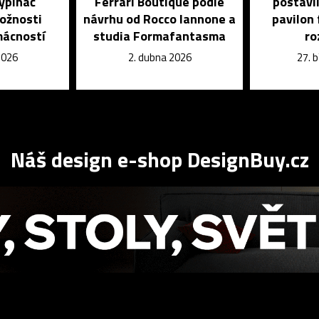
ypínač
Ferrari Boutique podle
postavil
možnosti
návrhu od Rocco Iannone a
pavilon 
mácností
studia Formafantasma
ro
2026
2. dubna 2026
27. 
Náš design e-shop DesignBuy.cz