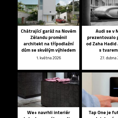
Chátrající garáž na Novém
Audi se v 
Zélandu proměnil
prezentovalo 
architekt na třípodlažní
od Zaha Hadid 
dům se skvělým výhledem
s tvarem
1. května 2026
27. dubna
We+ navrhli interiér
Tap One je fu