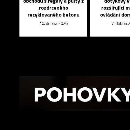
obchodu s regály a pulty z
dotykový v
rozdrceného
rozšiřující 
recyklovaného betonu
ovládání do
10. dubna 2026
7. dubna 