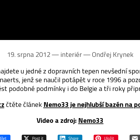
19. srpna 2012 ― interiér ―
Ondřej Krynek
 najdete u jedné z dopravních tepen nevšední sp
erts, jenž se naučil potápět v roce 1996 a pozd
st podobné podmínky i do Belgie a tři roky při
cz
čtěte článek
Nemo33 je nejhlubší bazén na p
Video a zdroj:
Nemo33