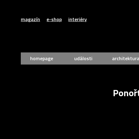
magazín
e-shop
interiéry
homepage
události
architektur
Ponoř