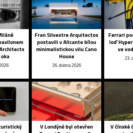
Miláně
Fran Silvestre Arquitectos
Ferrari po
pavilonem
postavili v Alicante bílou
loď Hyper
Architects
minimalistickou vilu Cano
ve vo
 oka
House
23. 
 2026
26. dubna 2026
turistický
V Londýně byl otevřen
V čínské 