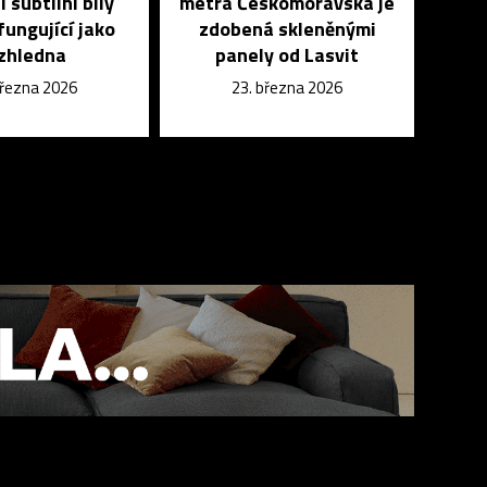
i subtilní bílý
metra Českomoravská je
fungující jako
zdobená skleněnými
zhledna
panely od Lasvit
března 2026
23. března 2026