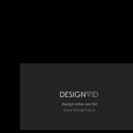
Facebook
Twitte
design video portál
www.DesignVid.cz