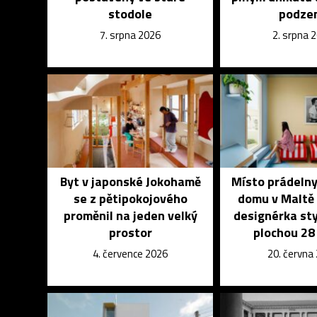
stodole
podze
7. srpna 2026
2. srpna 
Byt v japonské Jokohamě
Místo prádelny
se z pětipokojového
domu v Maltě 
proměnil na jeden velký
designérka sty
prostor
plochou 28
4. července 2026
20. června