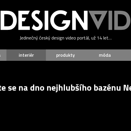
Jedinečný český design video portál, už 14 let…
a
interiér
produkty
móda
te se na dno nejhlubšího bazénu 