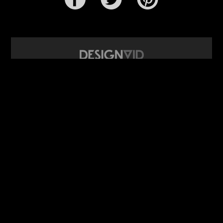
design video portál
www.DesignVid.cz
šéfredaktor:
Ondřej Krynek
e-mail:
play@DesignVid.cz
RSS kanál:
www.DesignVid.cz/feed
počet příspěvků:
6117 videí
rekord návštěvnosti:
7958 diváků/den
©
DesignCorporation s.r.o.
― Všechna práva vyhrazena ― Další
publikace bez souhlasu zakázána ― 2011–2026
webdesign & správa