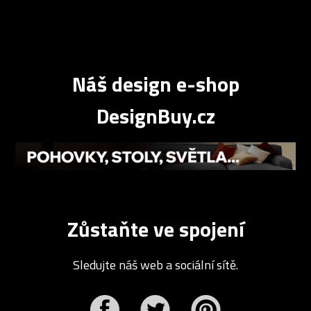
Náš design e-shop
DesignBuy.cz
Zůstaňte ve spojení
Sledujte náš web a sociální sítě.
r
Pinterest