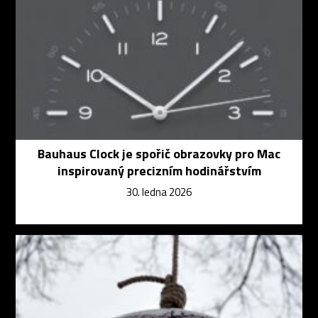
Bauhaus Clock je spořič obrazovky pro Mac
inspirovaný precizním hodinářstvím
30. ledna 2026