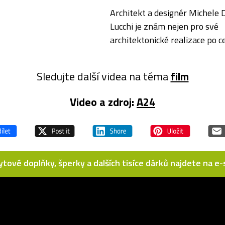
Architekt a designér Michele 
Lucchi je znám nejen pro své
architektonické realizace po 
světe, ale také svůj produkto
design. Jeho nejslavnějším
Sledujte další videa na téma
film
produktem je lampa Tolomeo 
italskou…
Video a zdroj:
A24
bytové doplňky, šperky a dalších tisíce dárků najdete na 