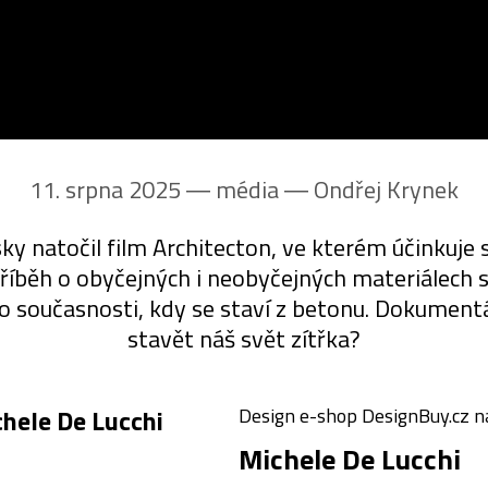
11. srpna 2025 ― média ―
Ondřej Krynek
y natočil film Architecton, ve kterém účinkuje sl
příběh o obyčejných i neobyčejných materiálech s
 současnosti, kdy se staví z betonu. Dokumentár
stavět náš svět zítřka?
Design e-shop DesignBuy.cz na
Michele De Lucchi