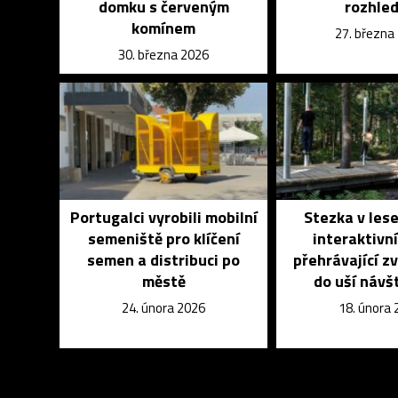
domku s červeným
rozhle
komínem
27. března
30. března 2026
Portugalci vyrobili mobilní
Stezka v les
semeniště pro klíčení
interaktivn
semen a distribuci po
přehrávající zv
městě
do uší návš
24. února 2026
18. února