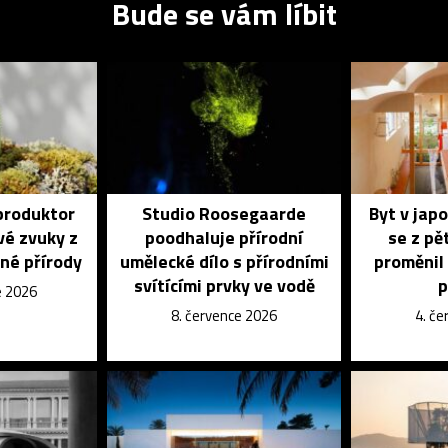
Bude se vám líbit
produktor
Studio Roosegaarde
Byt v jap
vé zvuky z
poodhaluje přírodní
se z pě
né přírody
umělecké dílo s přírodními
proměnil 
svítícími prvky ve vodě
p
e 2026
8. července 2026
4. č