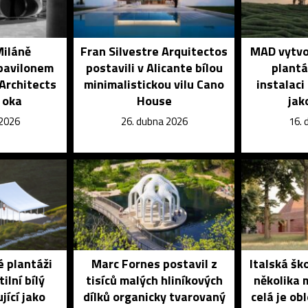
Miláně
Fran Silvestre Arquitectos
MAD vytvoř
pavilonem
postavili v Alicante bílou
plantá
Architects
minimalistickou vilu Cano
instalaci
 oka
House
jak
 2026
26. dubna 2026
16. 
é plantáži
Marc Fornes postavil z
Italská šk
ilní bílý
tisíců malých hliníkových
několika 
jící jako
dílků organicky tvarovaný
celá je ob