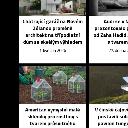
Chátrající garáž na Novém
Audi se v 
Zélandu proměnil
prezentovalo 
architekt na třípodlažní
od Zaha Hadid 
dům se skvělým výhledem
s tvarem
1. května 2026
27. dubna
Američan vymyslel malé
V čínské čajov
skleníky pro rostliny s
postavili subt
tvarem průsvitného
pavilon fungu