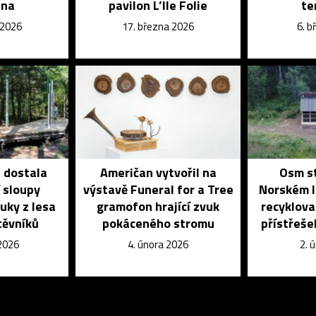
dna
pavilon L’Ile Folie
te
 2026
17. března 2026
6. 
e dostala
Američan vytvořil na
Osm st
í sloupy
výstavě Funeral for a Tree
Norském l
uky z lesa
gramofon hrající zvuk
recyklova
těvníků
pokáceného stromu
přístřeše
 2026
4. února 2026
2. 