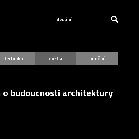
technika
média
umění
 o budoucnosti architektury