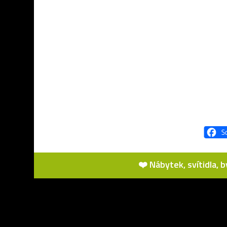
❤️ Nábytek, svítidla, 