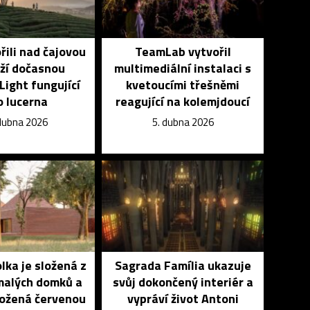
ili nad čajovou
TeamLab vytvořil
ží dočasnou
multimediální instalaci s
 Light fungující
kvetoucími třešněmi
o lucerna
reagující na kolemjdoucí
dubna 2026
5. dubna 2026
olka je složená z
Sagrada Família ukazuje
malých domků a
svůj dokončený interiér a
ložená červenou
vypráví život Antoni