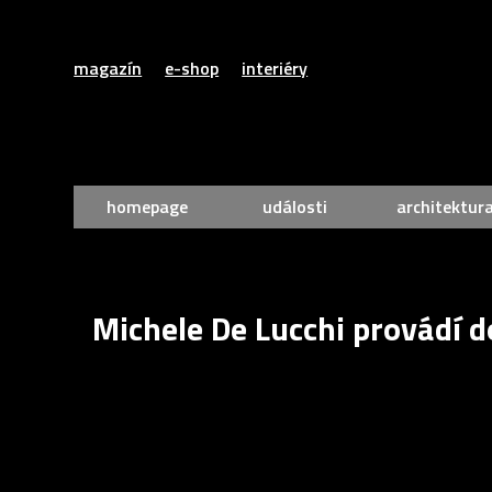
magazín
e-shop
interiéry
homepage
události
architektur
Michele De Lucchi provádí 