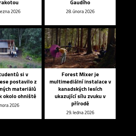
rakotou
Gaudího
března 2026
28. února 2026
udentů si v
Forest Mixer je
ese postavilo z
multimediální instalace v
ných materiálů
kanadských lesích
k okolo ohniště
ukazující sílu zvuku v
přírodě
února 2026
29. ledna 2026