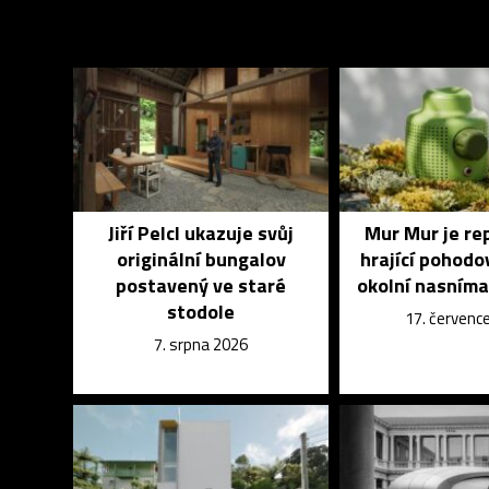
Jiří Pelcl ukazuje svůj
Mur Mur je re
originální bungalov
hrající pohodo
postavený ve staré
okolní nasníma
stodole
17. červenc
7. srpna 2026