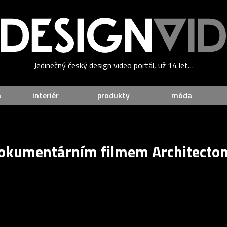
Jedinečný český design video portál, už 14 let…
a
interiér
produkty
móda
dokumentárním filmem Architecton