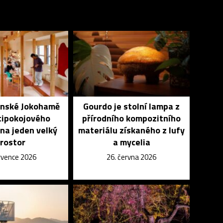
onské Jokohamě
Gourdo je stolní lampa z
tipokojového
přírodního kompozitního
na jeden velký
materiálu získaného z lufy
rostor
a mycelia
ervence 2026
26. června 2026