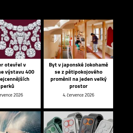
er otevřel v
Byt v japonské Jokohamě
e výstavu 400
se z pětipokojového
ejcennějších
proměnil na jeden velký
šperků
prostor
ervence 2026
4. července 2026