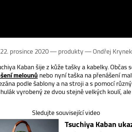
22. prosince 2020 ― produkty ―
Ondřej Krynek
chiya Kaban šije z kůže tašky a kabelky. Občas s
ošení melounů
nebo nyní taška na přenášení mal
yřezána podle šablony a na stroji a s pomocí různ
ěhulák vyrobený ze dvou stejně velkých koulí, al
Sledujte související video
Tsuchiya Kaban uka