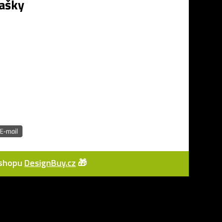
tašky
e-shopu
DesignBuy.cz
🎁