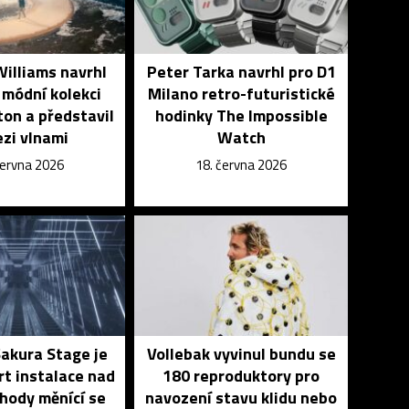
Williams navrhl
Peter Tarka navrhl pro D1
módní kolekci
Milano retro-futuristické
ton a představil
hodinky The Impossible
ezi vlnami
Watch
června 2026
18. června 2026
akura Stage je
Vollebak vyvinul bundu se
rt instalace nad
180 reproduktory pro
hody měnící se
navození stavu klidu nebo