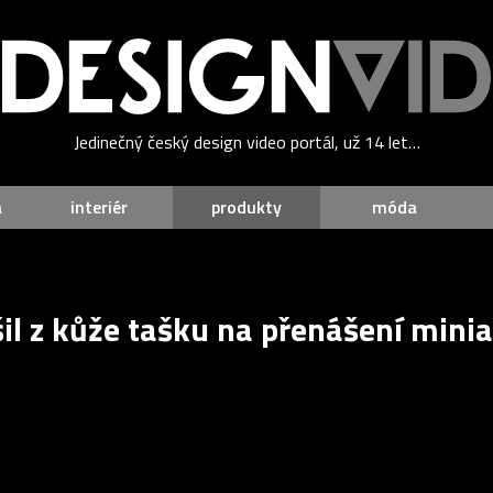
Jedinečný český design video portál, už 14 let…
a
interiér
produkty
móda
il z kůže tašku na přenášení mini