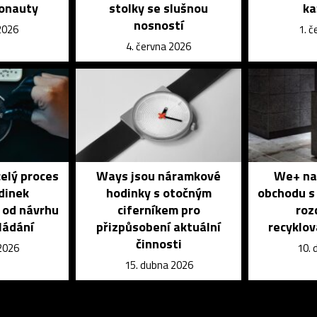
monauty
stolky se slušnou
ka
nosností
2026
1. 
4. června 2026
celý proces
Ways jsou náramkové
We+ nav
dinek
hodinky s otočným
obchodu s 
 od návrhu
ciferníkem pro
roz
kládání
přizpůsobení aktuální
recyklo
činnosti
 2026
10. 
15. dubna 2026