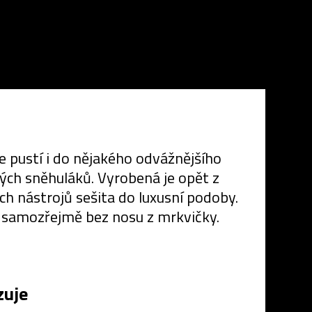
e pustí i do nějakého odvážnějšího
ých sněhuláků. Vyrobená je opět z
ých nástrojů sešita do luxusní podoby.
e samozřejmě bez nosu z mrkvičky.
zuje