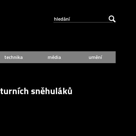
technika
média
umění
aturních sněhuláků