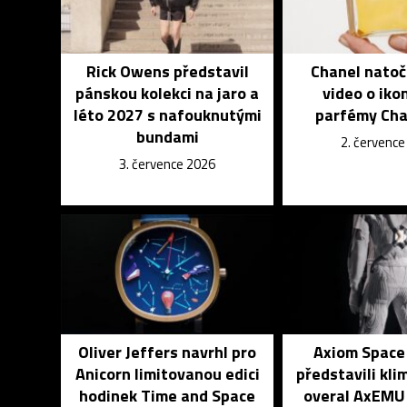
Rick Owens představil
Chanel natoč
pánskou kolekci na jaro a
video o iko
léto 2027 s nafouknutými
parfémy Cha
bundami
2. červenc
3. července 2026
Oliver Jeffers navrhl pro
Axiom Space
Anicorn limitovanou edici
představili kl
hodinek Time and Space
overal AxEMU