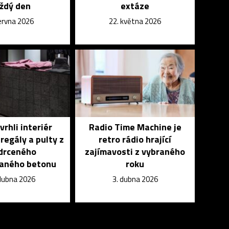
ždý den
extáze
června 2026
22. května 2026
rhli interiér
Radio Time Machine je
regály a pulty z
retro rádio hrající
drceného
zajímavosti z vybraného
vaného betonu
roku
dubna 2026
3. dubna 2026