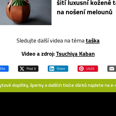
šití luxusní kožené 
na nošení melounů
Sledujte další videa na téma
taška
Video a zdroj:
Tsuchiya Kaban
bytové doplňky, šperky a dalších tisíce dárků najdete na 