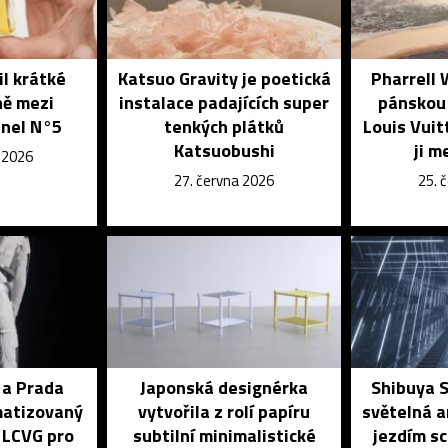
il krátké
Katsuo Gravity je poetická
Pharrell 
ně mezi
instalace padajících super
pánskou 
nel N°5
tenkých plátků
Louis Vuit
Katsuobushi
ji m
e 2026
27. června 2026
25. 
 a Prada
Japonská designérka
Shibuya S
imatizovaný
vytvořila z rolí papíru
světelná a
 LCVG pro
subtilní minimalistické
jezdím sc