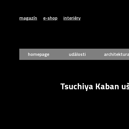
magazín
e-shop
interiéry
homepage
události
architektur
Tsuchiya Kaban uš