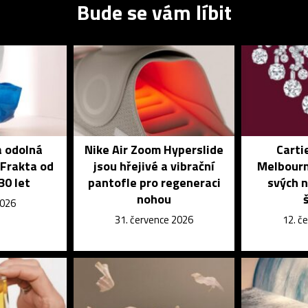
Bude se vám líbit
a odolná
Nike Air Zoom Hyperslide
Carti
 Frakta od
jsou hřejivé a vibrační
Melbourn
30 let
pantofle pro regeneraci
svých n
nohou
2026
31. července 2026
12. č