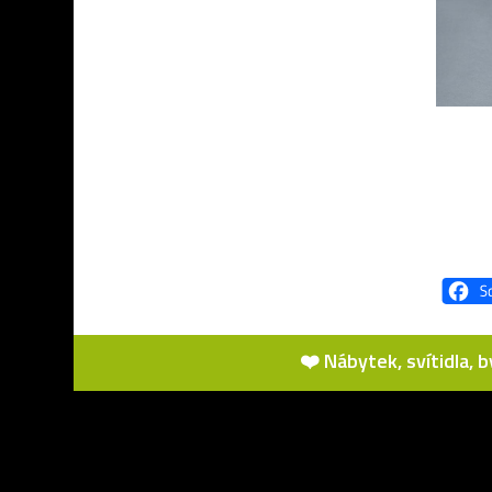
❤️ Nábytek, svítidla, 