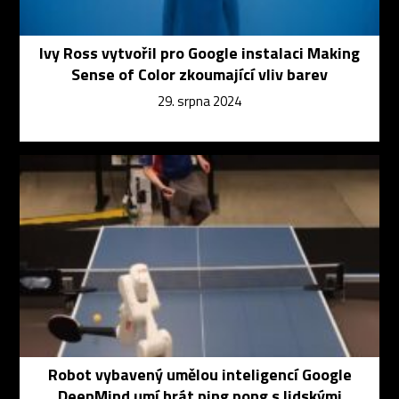
Ivy Ross vytvořil pro Google instalaci Making
Sense of Color zkoumající vliv barev
29. srpna 2024
Robot vybavený umělou inteligencí Google
DeepMind umí hrát ping pong s lidskými