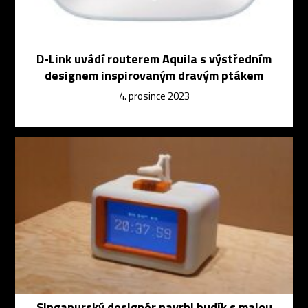
D-Link uvádí routerem Aquila s výstředním
designem inspirovaným dravým ptákem
4. prosince 2023
Singapurský designér navrhl budík s malou