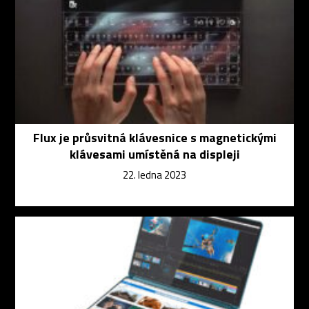
Flux je průsvitná klávesnice s magnetickými
klávesami umístěná na displeji
22. ledna 2023