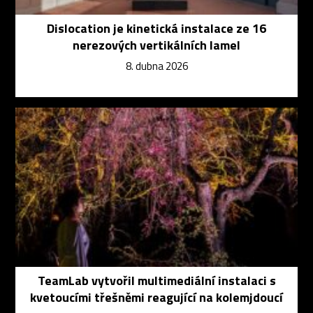
Dislocation je kinetická instalace ze 16
nerezových vertikálních lamel
8. dubna 2026
TeamLab vytvořil multimediální instalaci s
kvetoucími třešněmi reagující na kolemjdoucí