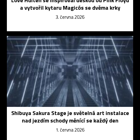
Love Hultén se inspiroval deskou od Pink Floyd
a vytvořil kytaru Magicós se dvěma krky
3. června 2026
Shibuya Sakura Stage je světelná art instalace
nad jezdím schody měnící se každý den
1. června 2026