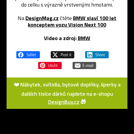
do celku s výrazně vrstvenými hmotami.
Na
DesignMag.cz
čtěte
BMW slaví 100 let
konceptem vozu Vision Next 100
Video a zdroj:
BMW
❤️ Nábytek, svítidla, bytové doplňky, šperky a
dalších tisíce dárků najdete na e-shopu
DesignBuy.cz
🎁