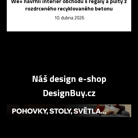
We+ navrhli interiér obchodu s regály a pulty z
rozdrceného recyklovaného betonu
10. dubna 2026
Náš design e-shop
DesignBuy.cz