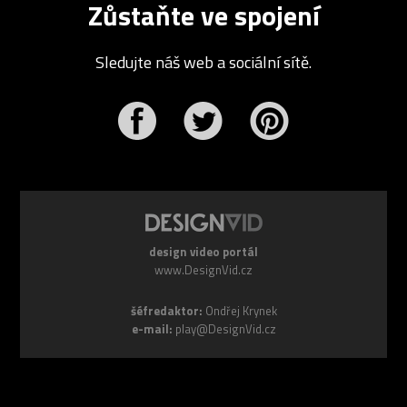
Zůstaňte ve spojení
Sledujte náš web a sociální sítě.
r
Pinterest
design video portál
www.DesignVid.cz
šéfredaktor:
Ondřej Krynek
e-mail:
play@DesignVid.cz
RSS kanál:
www.DesignVid.cz/feed
počet příspěvků:
6118 videí
rekord návštěvnosti:
7958 diváků/den