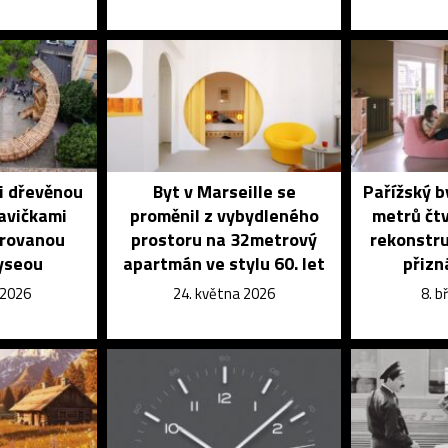
li dřevěnou
Byt v Marseille se
Pařížský b
lavičkami
proměnil z vybydleného
metrů čtv
irovanou
prostoru na 32metrový
rekonstru
yseou
apartmán ve stylu 60. let
přizn
 2026
24. května 2026
8. 