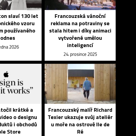
ton slaví 130 let
Francouzská vánoční
onického vzoru
reklama na potraviny se
m používaného
stala hitem i díky animaci
dodnes
vytvořené umělou
inteligencí
ledna 2026
24. prosince 2025
točil krátké a
Francouzský malíř Richard
video o designu
Texier ukazuje svůj ateliér
duktů i obchodů
u moře na ostrově Ile de
le Store
Ré