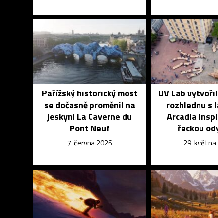
Pařížský historický most
UV Lab vytvoři
se dočasně proměnil na
rozhlednu s 
jeskyni La Caverne du
Arcadia insp
Pont Neuf
řeckou od
7. června 2026
29. května