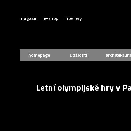
magazín
e-shop
interiéry
homepage
události
architektur
Letní olympijské hry v Pa