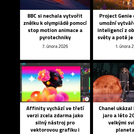
BBC si nechala vytvořit
Project Genie
znělku k olympiádě pomocí
umožní vytvář
stop motion animace a
inteligencí z o
pyrotechniky
světy a poté j
7. února 2026
1. února 
Affinity vychází ve třetí
Chanel ukázal 
verzi zcela zdarma jako
jaro a léto 
silný nástroj pro
velkými sví
vektorovou grafiku i
planet