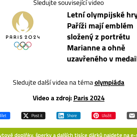
Sledujte související video
Letní olympijské hry
Paříži mají emblém
složený z portrétu
Marianne a ohně
uzavřeného v medail
Sledujte další videa na téma
olympiáda
Video a zdroj:
Paris 2024
bytové doplňky, šperky a dalších tisíce dárků najdete na 