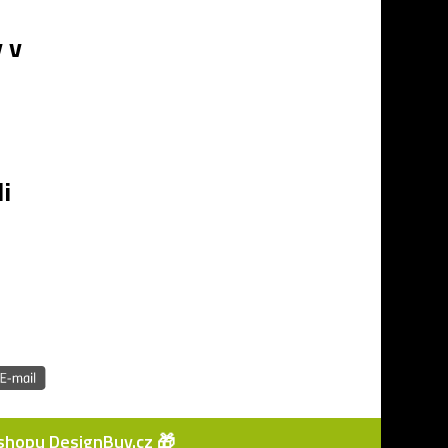
 v
i
e-shopu
DesignBuy.cz
🎁