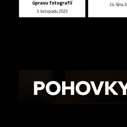
úpravu fotografií
24. října 
3. listopadu 2025