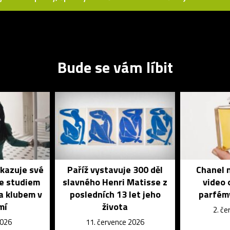
Bude se vám líbit
ukazuje své
Paříž vystavuje 300 děl
Chanel n
se studiem
slavného Henri Matisse z
video 
a klubem v
posledních 13 let jeho
parfém
mí
života
2. č
2026
11. července 2026