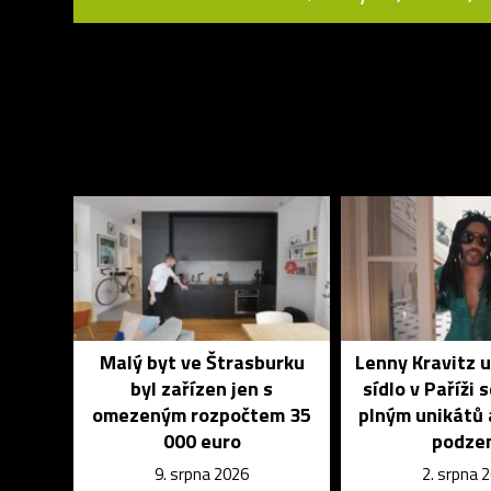
Malý byt ve Štrasburku
Lenny Kravitz 
byl zařízen jen s
sídlo v Paříži 
omezeným rozpočtem 35
plným unikátů 
000 euro
podze
9. srpna 2026
2. srpna 