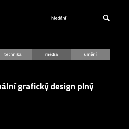
technika
média
umění
uální grafický design plný