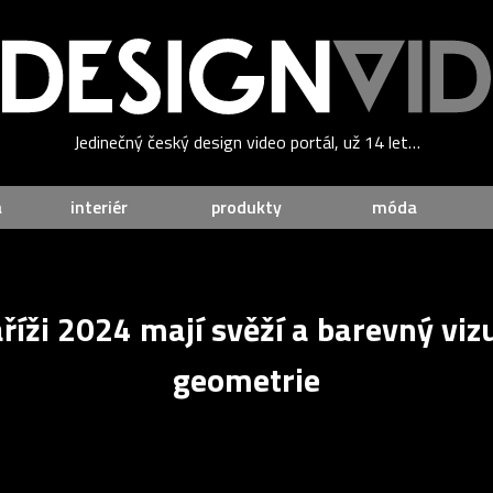
Jedinečný český design video portál, už 14 let…
a
interiér
produkty
móda
říži 2024 mají svěží a barevný viz
geometrie