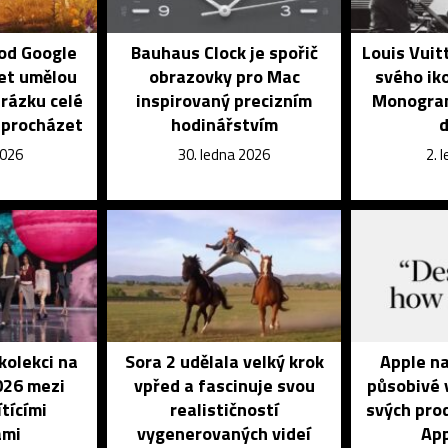
 od Google
Bauhaus Clock je spořič
Louis Vuit
et umělou
obrazovky pro Mac
svého ik
brázku celé
inspirovaný precizním
Monogra
e procházet
hodinářstvím
2026
30. ledna 2026
2. 
kolekci na
Sora 2 udělala velký krok
Apple na
2026 mezi
vpřed a fascinuje svou
působivé 
tícími
realističností
svých pro
ami
vygenerovaných videí
App