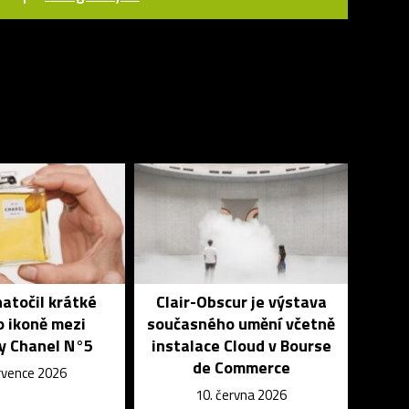
atočil krátké
Clair-Obscur je výstava
o ikoně mezi
současného umění včetně
y Chanel N°5
instalace Cloud v Bourse
de Commerce
ervence 2026
10. června 2026