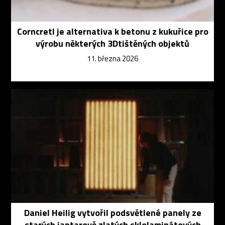
Corncretl je alternativa k betonu z kukuřice pro
výrobu některých 3Dtištěných objektů
11. března 2026
Daniel Heilig vytvořil podsvětlené panely ze
starých jantarově zlatých sklolaminátových