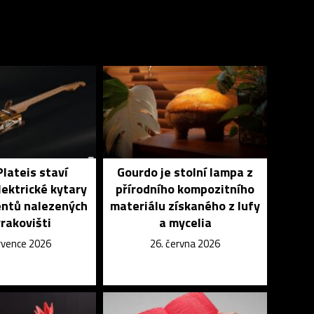
Plateis staví
Gourdo je stolní lampa z
lektrické kytary
přírodního kompozitního
ntů nalezených
materiálu získaného z lufy
rakovišti
a mycelia
ervence 2026
26. června 2026