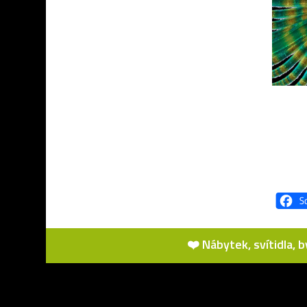
❤️ Nábytek, svítidla, 