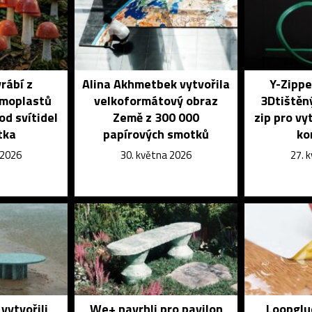
rábí z
Alina Akhmetbek vytvořila
Y-Zipper
rmoplastů
velkoformátový obraz
3Dtištěn
od svítidel
Země z 300 000
zip pro vy
tka
papírových smotků
ko
 2026
30. května 2026
27. 
vytvořili
We+ navrhli pro pavilon
Loopglue