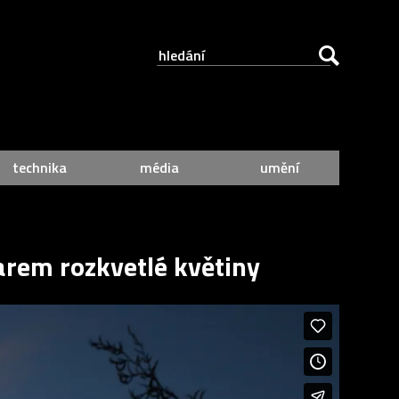
technika
média
umění
arem rozkvetlé květiny