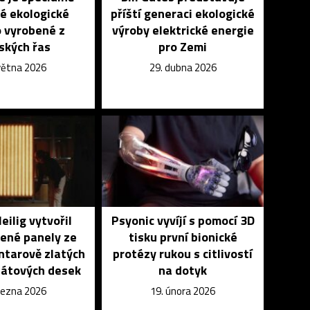
é ekologické
příští generaci ekologické
o vyrobené z
výroby elektrické energie
ských řas
pro Zemi
května 2026
29. dubna 2026
eilig vytvořil
Psyonic vyvíjí s pomocí 3D
ené panely ze
tisku první bionické
ntarově zlatých
protézy rukou s citlivostí
nátových desek
na dotyk
března 2026
19. února 2026