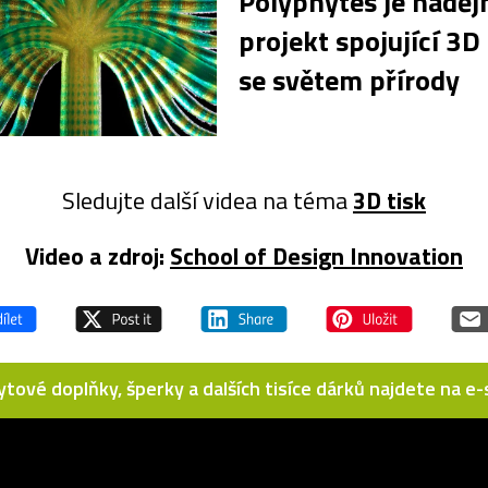
Polyphytes je naděj
projekt spojující 3D 
se světem přírody
Sledujte další videa na téma
3D tisk
Video a zdroj:
School of Design Innovation
bytové doplňky, šperky a dalších tisíce dárků najdete na 