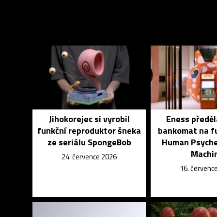
Jihokorejec si vyrobil
Eness předěl
funkční reproduktor šneka
bankomat na fu
ze seriálu SpongeBob
Human Psyche 
Machi
24. července 2026
16. červenc