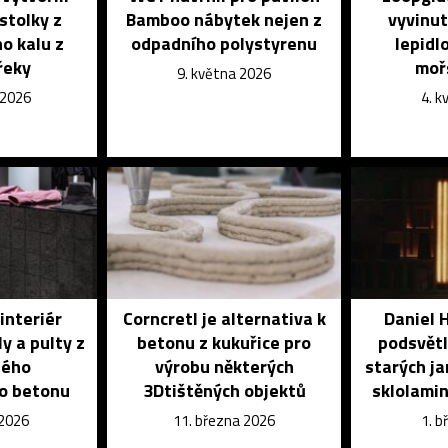
stolky z
Bamboo nábytek nejen z
vyvinut
o kalu z
odpadního polystyrenu
lepidl
řeky
moř
9. května 2026
 2026
4. 
interiér
Corncretl je alternativa k
Daniel H
y a pulty z
betonu z kukuřice pro
podsvětl
ného
výrobu některých
starých ja
o betonu
3Dtištěných objektů
sklolami
 2026
11. března 2026
1. 