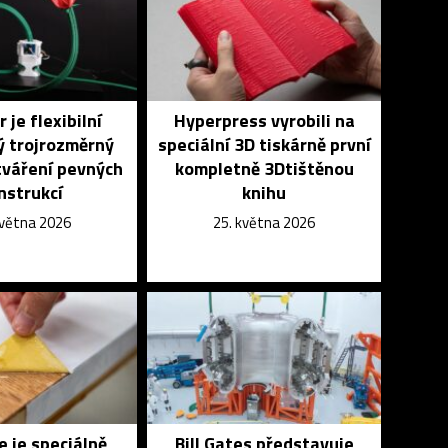
 je flexibilní
Hyperpress vyrobili na
ý trojrozměrný
speciální 3D tiskárně první
tváření pevných
kompletně 3Dtištěnou
nstrukcí
knihu
května 2026
25. května 2026
 je speciálně
Bill Gates představuje