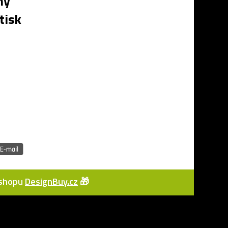
ný
tisk
e-shopu
DesignBuy.cz
🎁