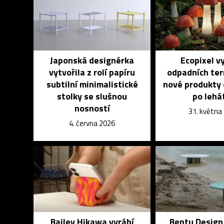
Japonská designérka
Ecopixel vy
vytvořila z rolí papíru
odpadních te
subtilní minimalistické
nové produkty 
stolky se slušnou
po lehá
nosností
31. května
4. června 2026
Bailey Hikawa vyrábí
Bentu Design 