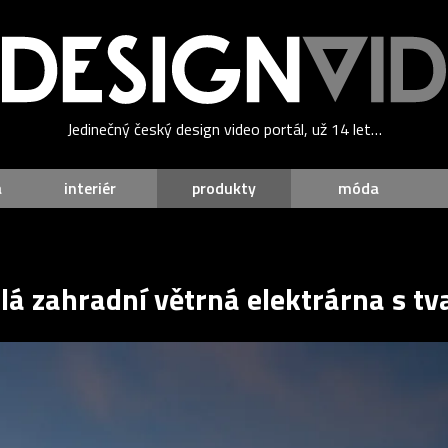
Jedinečný český design video portál, už 14 let…
a
interiér
produkty
móda
lá zahradní větrná elektrárna s tv