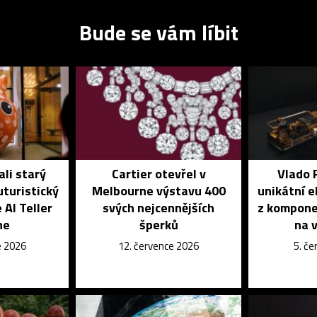
Bude se vám líbit
ali starý
Cartier otevřel v
Vlado 
turistický
Melbourne výstavu 400
unikátní e
AI Teller
svých nejcennějších
z kompone
ne
šperků
na v
e 2026
12. července 2026
5. č