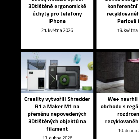
3Dtištěné ergonomické
konferenční 
úchyty pro telefony
recyklovanéh
iPhone
Perlové 
21. května 2026
18. května
Creality vytvořili Shredder
We+ navrhli 
R1 a Maker M1 na
obchodu s regál
přeměnu nepovedených
rozdrce
3Dtištěných objektů na
recyklovanéh
filament
10. dubna
13. dubna 2026