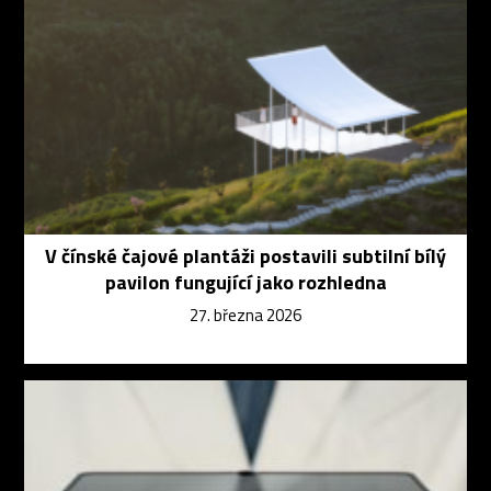
V čínské čajové plantáži postavili subtilní bílý
pavilon fungující jako rozhledna
27. března 2026