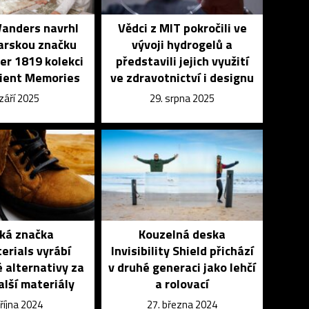
anders navrhl
Vědci z MIT pokročili ve
arskou značku
vývoji hydrogelů a
er 1819 kolekci
představili jejich využití
cient Memories
ve zdravotnictví i designu
 září 2025
29. srpna 2025
ská značka
Kouzelná deska
erials vyrábí
Invisibility Shield přichází
 alternativy za
v druhé generaci jako lehčí
alší materiály
a rolovací
 října 2024
27. března 2024