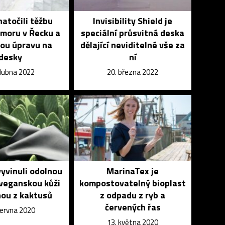
natočili těžbu
Invisibility Shield je
moru v Řecku a
speciální průsvitná deska
ou úpravu na
dělající neviditelné vše za
desky
ní
dubna 2022
20. března 2022
yvinuli odolnou
MarinaTex je
veganskou kůži
kompostovatelný bioplast
ou z kaktusů
z odpadu z ryb a
červených řas
června 2020
13. května 2020