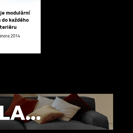
 je modulární
 do každého
nteriéru
 února 2014