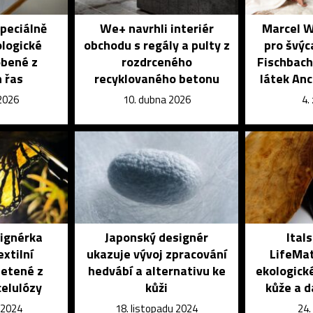
speciálně
We+ navrhli interiér
Marcel W
ologické
obchodu s regály a pulty z
pro švýc
obené z
rozdrceného
Fischbach
 řas
recyklovaného betonu
látek An
 2026
10. dubna 2026
4.
ignérka
Japonský designér
Ital
extilní
ukazuje vývoj zpracování
LifeMat
letené z
hedvábí a alternativu ke
ekologické
celulózy
kůži
kůže a d
 2024
18. listopadu 2024
24.