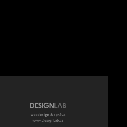
webdesign & správa
www.DesignLab.cz