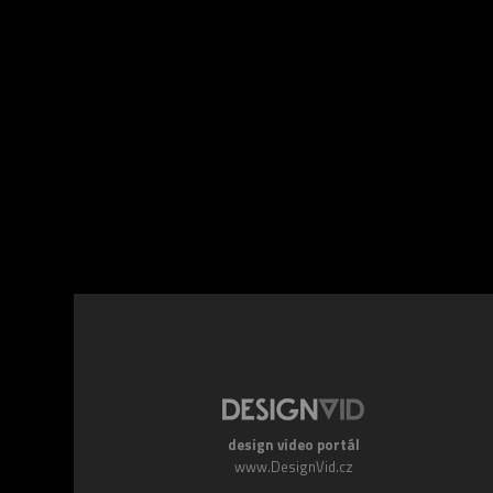
Facebook
Twitte
design video portál
www.DesignVid.cz