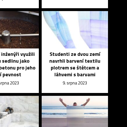
 inženýři využili
Studenti ze dvou zemí
 sedlinu jako
navrhli barvení textilu
betonu pro jeho
plotrem se štětcem a
í pevnost
láhvemi s barvami
 srpna 2023
9. srpna 2023