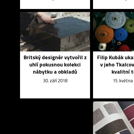
Britský designér vytvořil z
Filip Kubák uka
uhlí pokusnou kolekci
v jeho Tkalco
nábytku a obkladů
kvalitní t
30. září 2018
15. května