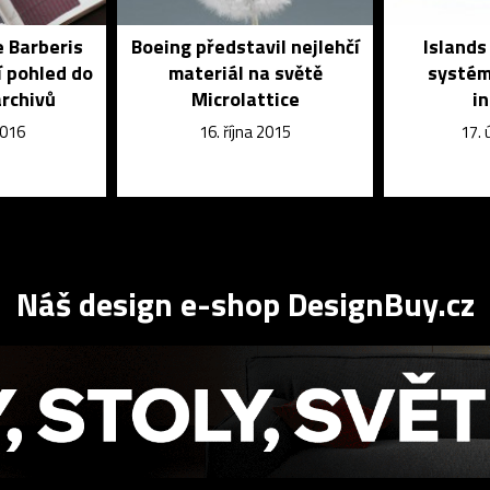
e Barberis
Boeing představil nejlehčí
Islands
í pohled do
materiál na světě
systém
archivů
Microlattice
i
2016
16. října 2015
17.
Náš design e-shop DesignBuy.cz