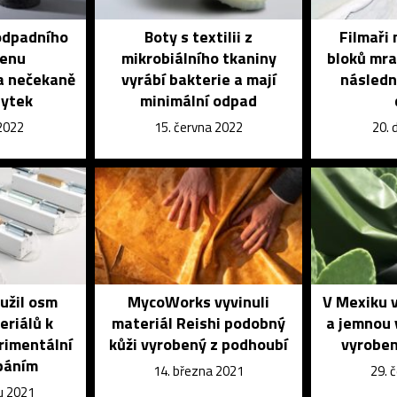
odpadního
Boty s textilii z
Filmaři 
renu
mikrobiálního tkaniny
bloků mra
 a nečekaně
vyrábí bakterie a mají
následn
bytek
minimální odpad
 2022
15. června 2022
20. 
užil osm
MycoWorks vyvinuli
V Mexiku v
eriálů k
materiál Reishi podobný
a jemnou 
rimentální
kůži vyrobený z podhoubí
vyroben
páním
14. března 2021
29. 
u 2021