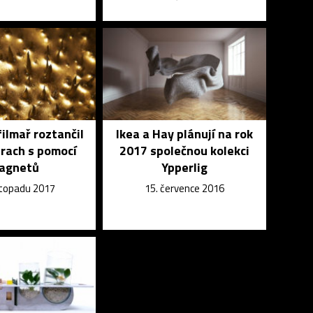
ilmař roztančil
Ikea a Hay plánují na rok
rach s pomocí
2017 společnou kolekci
agnetů
Ypperlig
istopadu 2017
15. července 2016