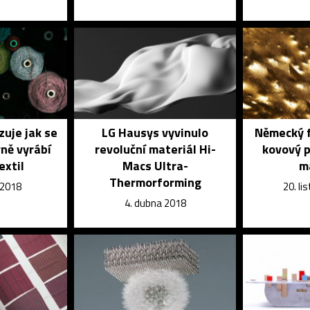
zuje jak se
LG Hausys vyvinulo
Německý f
vně vyrábí
revoluční materiál Hi-
kovový p
extil
Macs Ultra-
m
Thermorforming
 2018
20. l
4. dubna 2018