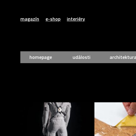
magazín
e-shop
interiéry
homepage
události
architektur