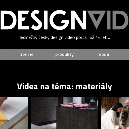
Jedinečný český design video portál, už 14 let…
a
interiér
produkty
móda
Videa na téma: materiály