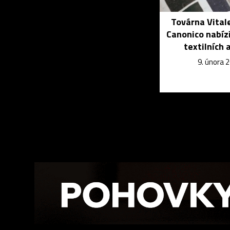
Továrna Vital
Canonico nabíz
textilních 
9. února 