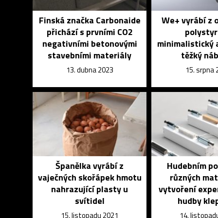
Finská značka Carbonaide
We+ vyrábí z 
přichází s prvními CO2
polysty
negativními betonovými
minimalistický
stavebními materiály
těžký ná
13. dubna 2023
15. srpna
Španělka vyrábí z
Hudebním po
vaječných skořápek hmotu
různých mat
nahrazující plasty u
vytvoření expe
svítidel
hudby kle
15. listopadu 2021
14. listopad