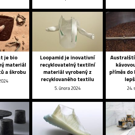
t je bio
Loopamid je inovativní
Australští
ý materiál
recyklovatelný textilní
kávovou
tů a škrobu
materiál vyrobený z
příměs do 
recyklovaného textilu
lepš
 2024
5. února 2024
24.