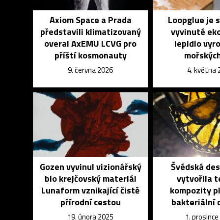
Axiom Space a Prada
Loopglue je 
představili klimatizovaný
vyvinuté ek
overal AxEMU LCVG pro
lepidlo vyr
příští kosmonauty
mořských
9. června 2026
4. května
Gozen vyvinul vizionářský
Švédská des
bio krejčovský materiál
vytvořila t
Lunaform vznikající čistě
kompozity p
přírodní cestou
bakteriální 
19. února 2025
1. prosince