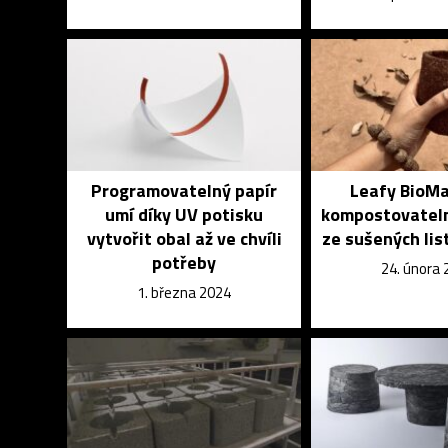
Programovatelný papír
Leafy BioMa
umí díky UV potisku
kompostovateln
vytvořit obal až ve chvíli
ze sušených lis
potřeby
24. února
1. března 2024