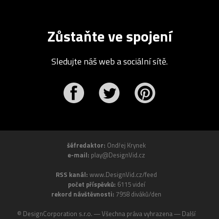
Zůstaňte ve spojení
Sledujte náš web a sociální sítě.
r
Pinterest
šéfredaktor:
Ondřej Krynek
e-mail:
play@DesignVid.cz
RSS kanál:
www.DesignVid.cz/feed
počet příspěvků:
6115 videí
rekord návštěvnosti:
7958 diváků/den
©
DesignCorporation s.r.o.
― Všechna práva vyhrazena ― Další