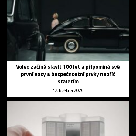
Volvo začíná slavit 100 let a připomíná své
první vozy a bezpečnostní prvky napříč
staletím
12. května 2026