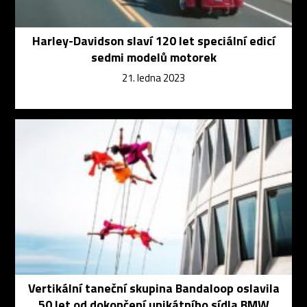
Harley-Davidson slaví 120 let speciální edicí
sedmi modelů motorek
21. ledna 2023
Vertikální taneční skupina Bandaloop oslavila
50 let od dokončení unikátního sídla BMW