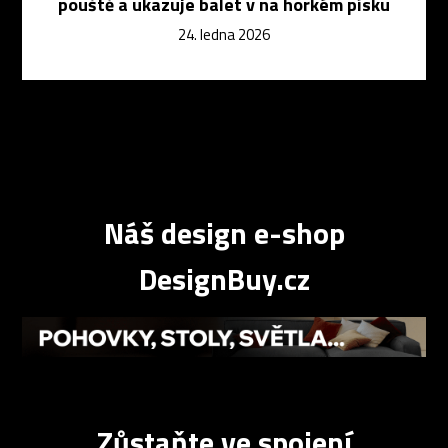
pouště a ukazuje balet v na horkém písku
24. ledna 2026
Náš design e-shop
DesignBuy.cz
Zůstaňte ve spojení