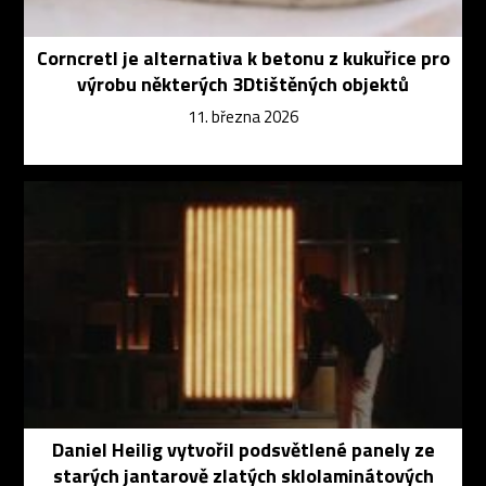
Corncretl je alternativa k betonu z kukuřice pro
výrobu některých 3Dtištěných objektů
11. března 2026
Daniel Heilig vytvořil podsvětlené panely ze
starých jantarově zlatých sklolaminátových