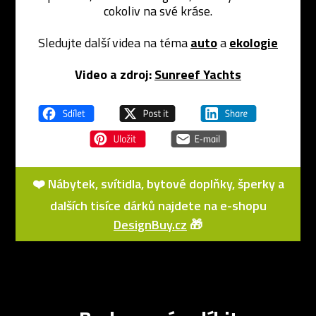
cokoliv na své kráse.
Sledujte další videa na téma
auto
a
ekologie
Video a zdroj:
Sunreef Yachts
❤️ Nábytek, svítidla, bytové doplňky, šperky a
dalších tisíce dárků najdete na e-shopu
DesignBuy.cz
🎁