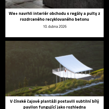
We+ navrhli interiér obchodu s regály a pulty z
rozdrceného recyklovaného betonu
10. dubna 2026
V čínské čajové plantáži postavili subtilní bílý
pavilon fungující jako rozhledna