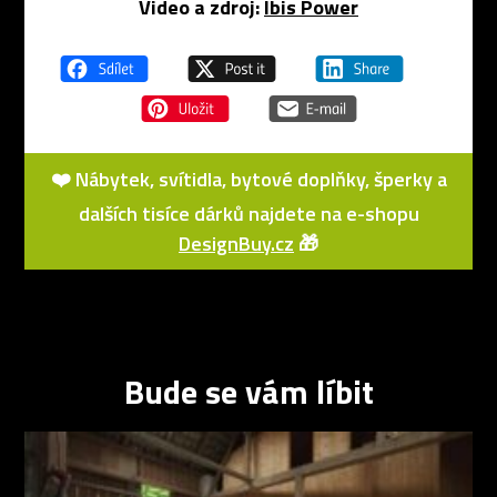
Video a zdroj:
Ibis Power
❤️ Nábytek, svítidla, bytové doplňky, šperky a
dalších tisíce dárků najdete na e-shopu
DesignBuy.cz
🎁
Bude se vám líbit