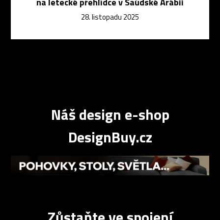
na letecké přehlídce v Saúdské Arábii
28. listopadu 2025
Náš design e-shop
DesignBuy.cz
Zůstaňte ve spojení