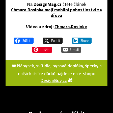
Na
DesignMag.cz
čtěte článek
Chmara.Rosinke mají mobilní pohostinství ze
dřeva
Video a zdroj:
Chmara.Rosinke
❤️ Nábytek, svítidla, bytové doplňky, šperky a
dalších tisíce dárků najdete na e-shopu
DesignBuy.cz
🎁