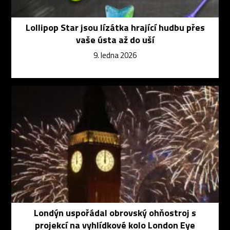
Lollipop Star jsou lízátka hrající hudbu přes
vaše ústa až do uší
9. ledna 2026
Londýn uspořádal obrovský ohňostroj s
projekcí na vyhlídkové kolo London Eye