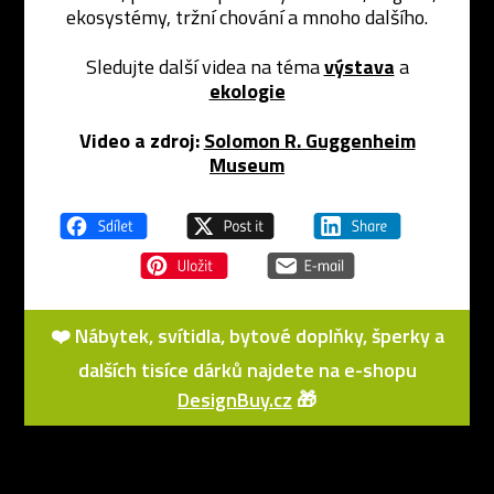
ekosystémy, tržní chování a mnoho dalšího.
Sledujte další videa na téma
výstava
a
ekologie
Video a zdroj:
Solomon R. Guggenheim
Museum
❤️ Nábytek, svítidla, bytové doplňky, šperky a
dalších tisíce dárků najdete na e-shopu
DesignBuy.cz
🎁