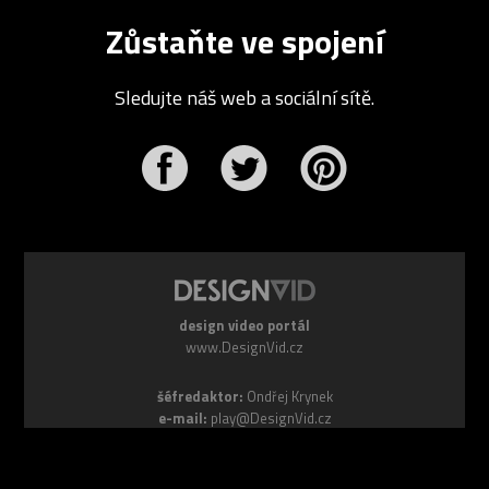
Zůstaňte ve spojení
Sledujte náš web a sociální sítě.
r
Pinterest
design video portál
www.DesignVid.cz
šéfredaktor:
Ondřej Krynek
e-mail:
play@DesignVid.cz
RSS kanál:
www.DesignVid.cz/feed
počet příspěvků:
6117 videí