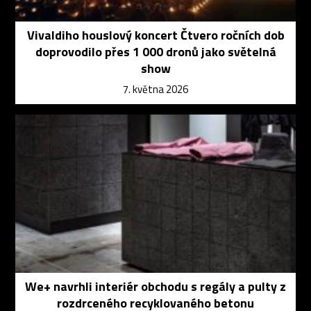
Vivaldiho houslový koncert Čtvero ročních dob
doprovodilo přes 1 000 dronů jako světelná
show
7. května 2026
We+ navrhli interiér obchodu s regály a pulty z
rozdrceného recyklovaného betonu