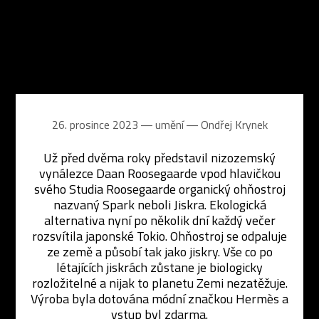
26. prosince 2023 ― umění ―
Ondřej Krynek
Už před dvěma roky představil nizozemský
vynálezce Daan Roosegaarde vpod hlavičkou
svého Studia Roosegaarde organický ohňostroj
nazvaný Spark neboli Jiskra. Ekologická
alternativa nyní po několik dní každý večer
rozsvítila japonské Tokio. Ohňostroj se odpaluje
ze země a působí tak jako jiskry. Vše co po
létajících jiskrách zůstane je biologicky
rozložitelné a nijak to planetu Zemi nezatěžuje.
Výroba byla dotována módní značkou Hermès a
vstup byl zdarma.