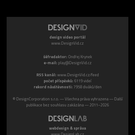
design video portál
www.DesignVid.cz
šéfredaktor:
Ondřej Krynek
e-mail:
play@DesignVid.cz
RSS kanál:
www.DesignVid.cz/feed
počet příspěvků:
6119 videí
rekord návštěvnosti:
7958 diváků/den
©
DesignCorporation s.r.o.
― Všechna práva vyhrazena ― Další
publikace bez souhlasu zakázána ― 2011–2026
webdesign & správa
www.DesignLab.cz