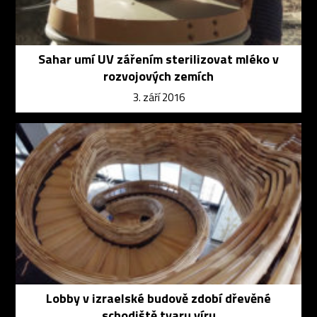
Sahar umí UV zářením sterilizovat mléko v
rozvojových zemích
3. září 2016
Lobby v izraelské budově zdobí dřevěné
schodiště tvaru víru