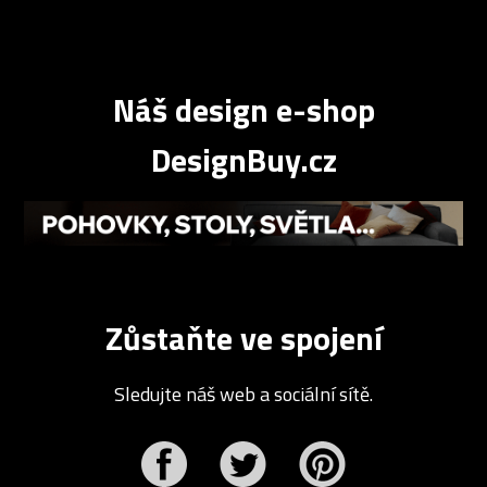
Náš design e-shop
DesignBuy.cz
Zůstaňte ve spojení
Sledujte náš web a sociální sítě.
r
Pinterest