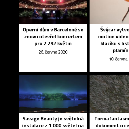
Operní dům v Barceloně se
Švýcar vytvo
znovu otevřel koncertem
motion video
pro 2 292 květin
klacíku s lis
plamín
26. června 2020
10. června
Savage Beauty je světelná
Formafantasma
instalace z 1 000 světel na
dokument o ce