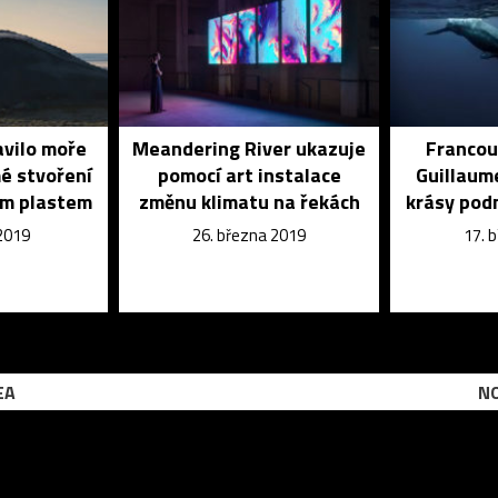
avilo moře
Meandering River ukazuje
Francou
é stvoření
pomocí art instalace
Guillaum
ím plastem
změnu klimatu na řekách
krásy pod
 2019
26. března 2019
17. 
EA
NO