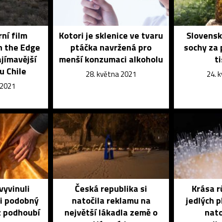
ní film
Kotori je sklenice ve tvaru
Slovensk
n the Edge
ptáčka navržená pro
sochy za 
ajímavější
menší konzumaci alkoholu
ti
u Chile
28. května 2021
24. 
 2021
yvinuli
Česká republika si
Krása r
hi podobný
natočila reklamu na
jedlých p
z podhoubí
největší lákadla země o
nat