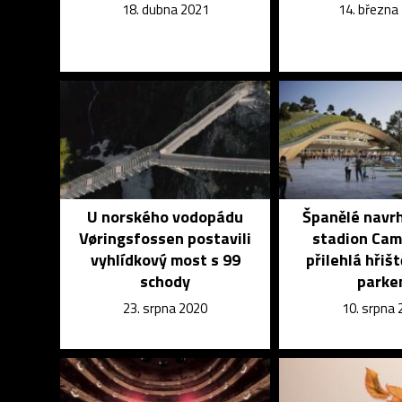
18. dubna 2021
14. března
U norského vodopádu
Španělé navrh
Vøringsfossen postavili
stadion Cam
vyhlídkový most s 99
přilehlá hřiš
schody
park
23. srpna 2020
10. srpna