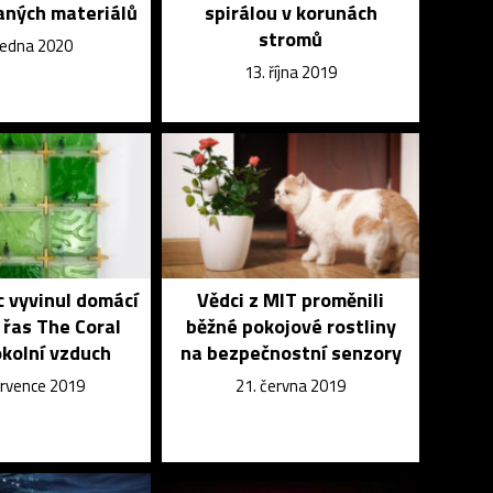
aných materiálů
spirálou v korunách
stromů
 ledna 2020
13. října 2019
c vyvinul domácí
Vědci z MIT proměnili
 řas The Coral
běžné pokojové rostliny
 okolní vzduch
na bezpečnostní senzory
ervence 2019
21. června 2019