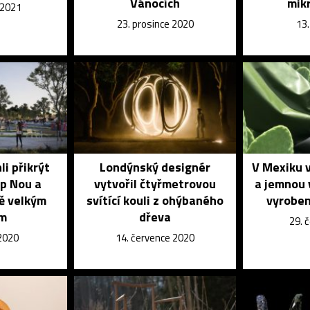
Vánocích
mik
 2021
23. prosince 2020
13.
li přikrýt
Londýnský designér
V Mexiku v
p Nou a
vytvořil čtyřmetrovou
a jemnou 
tě velkým
svítící kouli z ohýbaného
vyroben
em
dřeva
29. 
 2020
14. července 2020