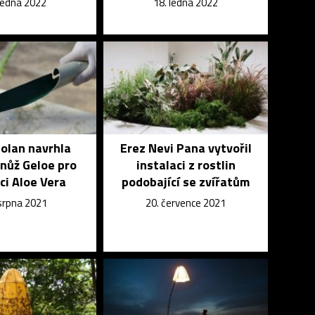
 ledna 2022
18. ledna 2022
olan navrhla
Erez Nevi Pana vytvořil
 nůž Geloe pro
instalaci z rostlin
ci Aloe Vera
podobající se zvířatům
 srpna 2021
20. července 2021