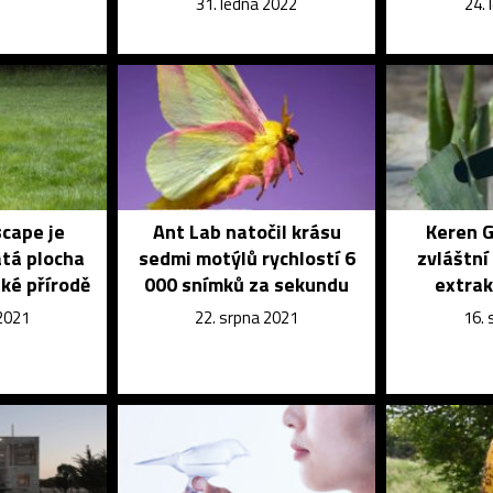
31. ledna 2022
24.
scape je
Ant Lab natočil krásu
Keren G
atá plocha
sedmi motýlů rychlostí 6
zvláštní
ské přírodě
000 snímků za sekundu
extrak
 2021
22. srpna 2021
16.