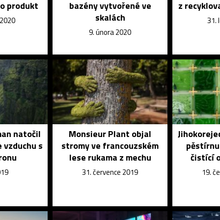
po produkt
bazény vytvořené ve
z recyklov
skalách
 2020
31.
9. února 2020
an natočil
Monsieur Plant objal
Jihokoreje
e vzduchu s
stromy ve francouzském
pěstírnu
ronu
lese rukama z mechu
čistící
019
31. července 2019
19. č