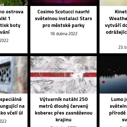
ého ostrova
Cosimo Scotucci navrhl
Kinet
ikl 1
světelnou instalaci Stars
Weathe
tisk boty
pro městské parky
vytváří d
ování
odrážejíc
18. dubna 2022
 2022
23. 
 speciálně
Výtvarník natáhl 250
Lumo j
fungující na
metrů dlouhý červený
světeln
ko včelí úl
koberec přes zasněženou
přírodě
krajinu
sv
2022