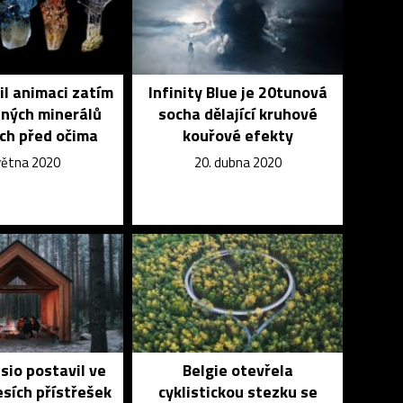
řil animaci zatím
Infinity Blue je 20tunová
ných minerálů
socha dělající kruhové
ch před očima
kouřové efekty
května 2020
20. dubna 2020
sio postavil ve
Belgie otevřela
esích přístřešek
cyklistickou stezku se