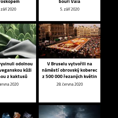
roskopem
bouři Vaia
 září 2020
5. září 2020
yvinuli odolnou
V Bruselu vytvořili na
veganskou kůži
náměstí obrovský koberec
ou z kaktusů
z 500 000 řezaných květin
června 2020
28. června 2020