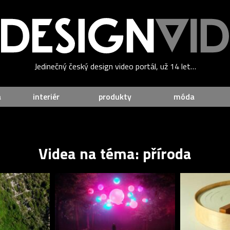
Jedinečný český design video portál, už 14 let…
a
interiér
produkty
móda
Videa na téma: příroda