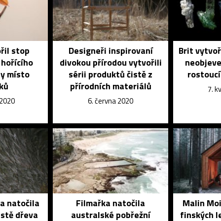
řil stop
Designeři inspirovaní
Brit vytvo
 hořícího
divokou přírodou vytvořili
neobjeve
ty místo
sérii produktů čistě z
rostoucí
ků
přírodních materiálů
7. 
 2020
6. června 2020
 natočila
Filmařka natočila
Malin Moi
stě dřeva
australské pobřežní
finských l