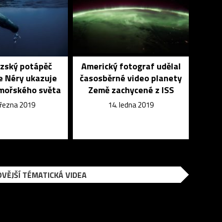
zský potápěč
Americký fotograf udělal
e Néry ukazuje
časosběrné video planety
mořského světa
Země zachycené z ISS
března 2019
14. ledna 2019
VĚJŠÍ TÉMATICKÁ VIDEA