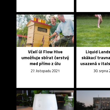
Včelí úl Flow Hive
Liquid Land
umožňuje sbírat čerstvý
skákací travn
med přímo z úlu
usazená v ital
27. listopadu 2021
30. srpna