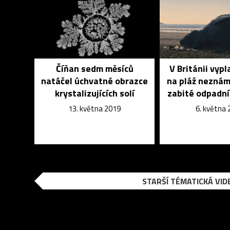
Číňan sedm měsíců
V Británii vypl
natáčel úchvatné obrazce
na pláž neznám
krystalizujících solí
zabité odpadn
13. května 2019
6. května
STARŠÍ TÉMATICKÁ VID