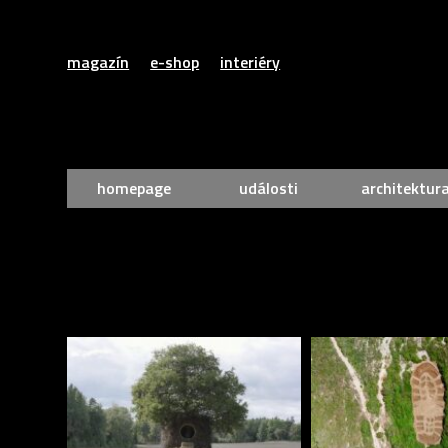
magazín
e-shop
interiéry
homepage
události
architektur