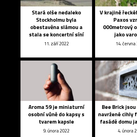
Stará olše nedaleko
V krajině řeck
Stockholmu byla
Paxos vzn
obestavěna slámou a
000metrový o
stala se koncertní síní
jako var
11. září 2022
14. června
Aroma 59 je miniaturní
Bee Brick jsou
osobní vůně do kapsy s
navržené cihly 
tvarem kapsle
fasádě domu ja
9. února 2022
4. února 