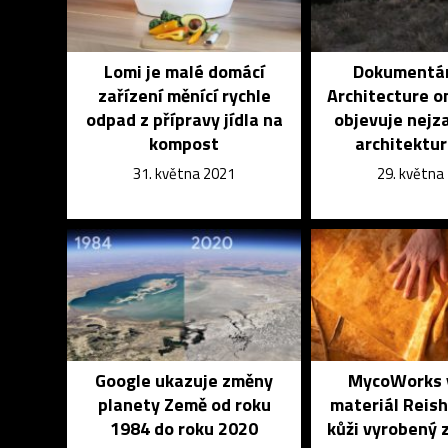
Lomi je malé domácí
Dokumentár
zařízení měnící rychle
Architecture o
odpad z přípravy jídla na
objevuje nejz
kompost
architektur
31. května 2021
29. května
Google ukazuje změny
MycoWorks v
planety Země od roku
materiál Reis
1984 do roku 2020
kůži vyrobený 