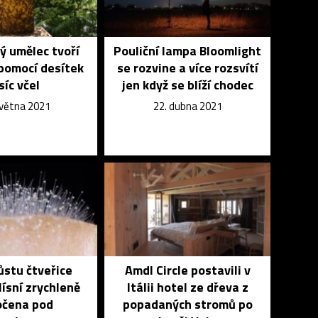
ý umělec tvoří
Pouliční lampa Bloomlight
pomocí desítek
se rozvine a více rozsvítí
síc včel
jen když se blíží chodec
května 2021
22. dubna 2021
ůstu čtveřice
Amdl Circle postavili v
lísní zrychleně
Itálii hotel ze dřeva z
očena pod
popadaných stromů po