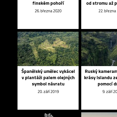
finském pohoří
od stromu až 
26. března 2020
22. března
Španělský umělec vykácel
Ruský kameram
v plantáži palem olejných
krásy Islandu z
symbol návratu
pomocí d
20. září 2019
9. září 2