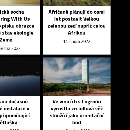
ická socha
Afričané plánují do osmi
ring With Us
let postavit Velkou
o písku obrazce
zelenou zeď napříč celou
í stav ekologie
Afrikou
Země
14. února 2022
března 2022
sou dočasné
Ve vinicích v Logroño
é instalace v
vyrostla zrcadlová věž
 připomínající
sloužící jako orientační
ětlušky
bod